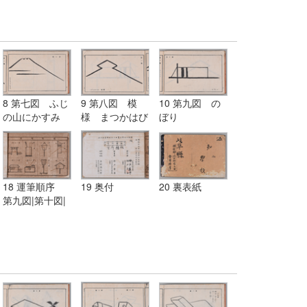
8 第七図 ふじ
9 第八図 模
10 第九図 の
の山にかすみ
様 まつかはび
ぼり
し
18 運筆順序
19 奥付
20 裏表紙
第九図|第十図|
第十一図|第十
二図|第十三図|
第十四図|第十
五図|第十六図