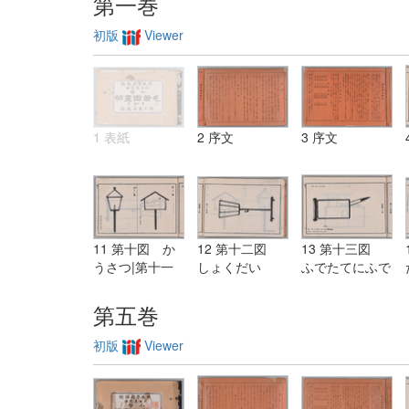
第一巻
初版
Viewer
1 表紙
2 序文
3 序文
11 第十図 か
12 第十二図
13 第十三図
うさつ|第十一
しょくだい
ふでたてにふで
図 がらすどう
ろう
第五巻
初版
Viewer