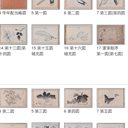
4 学年配当略図
5 第一図
6 第二図
7 第三図|第四図
14 第十三図|第
15 第十五図
16 第十六図
17 運筆順序
十四図
補充図
補充図
第一図|第七図|
第九図|第一図|
第十一図|第十
四図
4 第二図
5 第三図
6 第四図
7 第五図