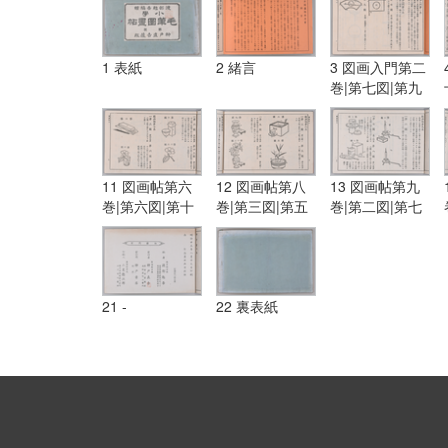
1 表紙
2 緒言
3 図画入門第二
巻|第七図|第九
図
11 図画帖第六
12 図画帖第八
13 図画帖第九
巻|第六図|第十
巻|第三図|第五
巻|第二図|第七
三図|図画帖第
図|第九図|第十
図|第八図
七巻|第三図|第
二図
六図
21 -
22 裏表紙