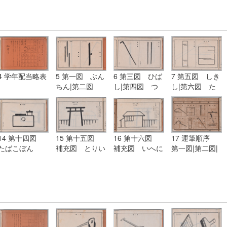
4 学年配当略表
5 第一図 ぶん
6 第三図 ひば
7 第五図 しき
ちん|第二図
し|第四図 つ
し|第六図 た
模様 かすみが
え
んざく
た
14 第十四図
15 第十五図
16 第十六図
17 運筆順序
たばこぼん
補充図 とりい
補充図 いへに
第一図|第二図|
にたまがき
いたべい
第三図|第四図|
第五図|第六図|
第七図|第八図