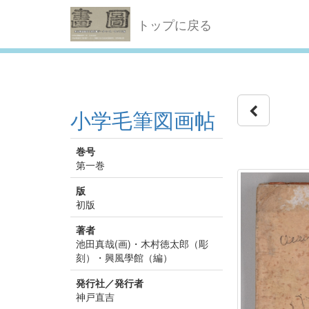
トップに戻る
小学毛筆図画帖
巻号
第一巻
版
初版
著者
池田真哉(画)・木村徳太郎（彫
刻）・興風學館（編）
発行社／発行者
神戸直吉