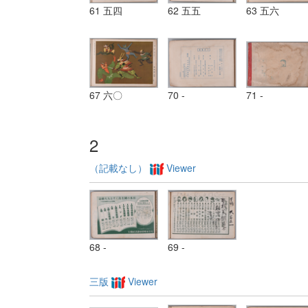
61 五四
62 五五
63 五六
67 六〇
70 -
71 -
2
（記載なし）
Viewer
68 -
69 -
三版
Viewer