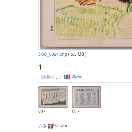
DSC_6624.png
( 5.3 MB )
1
（記載なし）
Viewer
68 -
69 -
六版
Viewer