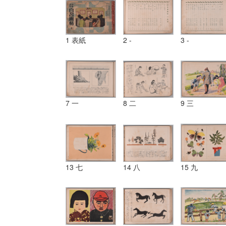
1 表紙
2 -
3 -
7 一
8 二
9 三
13 七
14 八
15 九