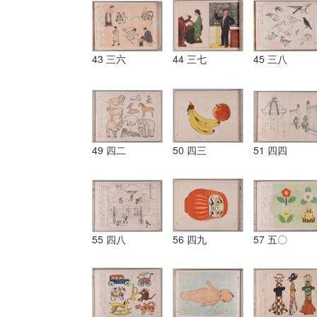
43 三六
44 三七
45 三八
49 四二
50 四三
51 四四
55 四八
56 四九
57 五〇