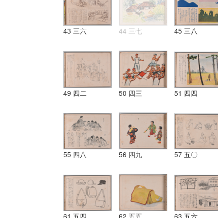
43 三六
44 三七
45 三八
49 四二
50 四三
51 四四
55 四八
56 四九
57 五〇
61 五四
62 五五
63 五六