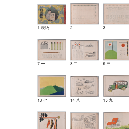
1 表紙
2 -
3 -
7 一
8 二
9 三
13 七
14 八
15 九