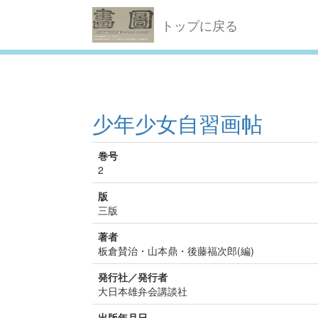
トップに戻る
少年少女自習画帖
巻号
2
版
三版
著者
板倉賛治・山本鼎・後藤福次郎(編)
発行社／発行者
大日本雄弁会講談社
出版年月日