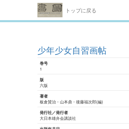
トップに戻る
少年少女自習画帖
巻号
1
版
六版
著者
板倉賛治・山本鼎・後藤福次郎(編)
発行社／発行者
大日本雄弁会講談社
出版年月日