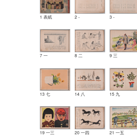
1 表紙
2 -
3 -
7 一
8 二
9 三
13 七
14 八
15 九
19 一三
20 一四
21 一五