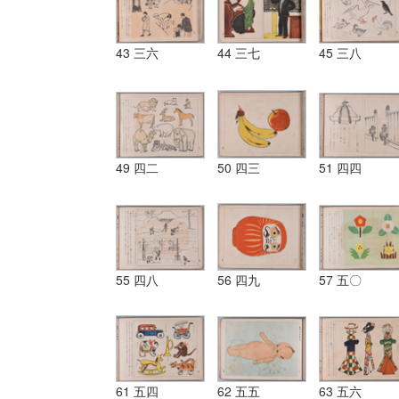
43 三六
44 三七
45 三八
49 四二
50 四三
51 四四
55 四八
56 四九
57 五〇
61 五四
62 五五
63 五六