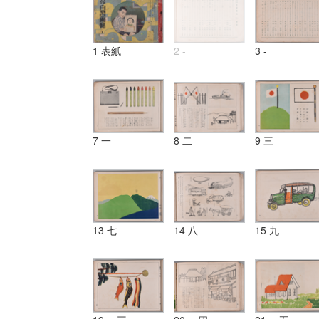
1 表紙
2 -
3 -
7 一
8 二
9 三
13 七
14 八
15 九