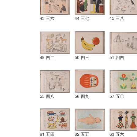
43 三六
44 三七
45 三八
49 四二
50 四三
51 四四
55 四八
56 四九
57 五〇
61 五四
62 五五
63 五六