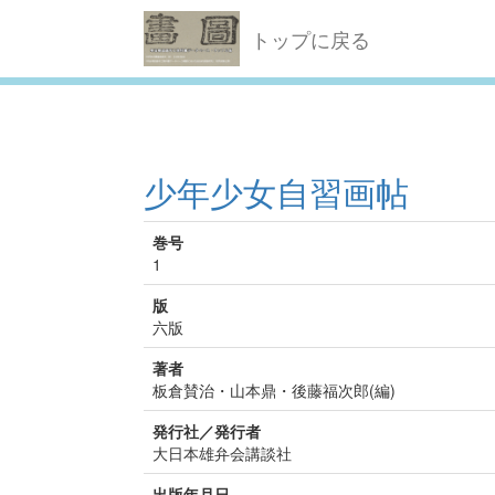
トップに戻る
少年少女自習画帖
巻号
1
版
六版
著者
板倉賛治・山本鼎・後藤福次郎(編)
発行社／発行者
大日本雄弁会講談社
出版年月日