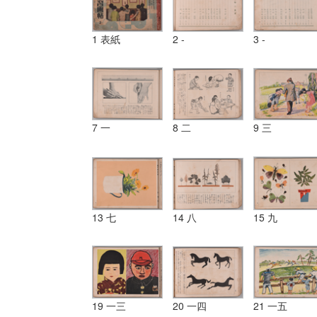
1 表紙
2 -
3 -
7 一
8 二
9 三
13 七
14 八
15 九
19 一三
20 一四
21 一五