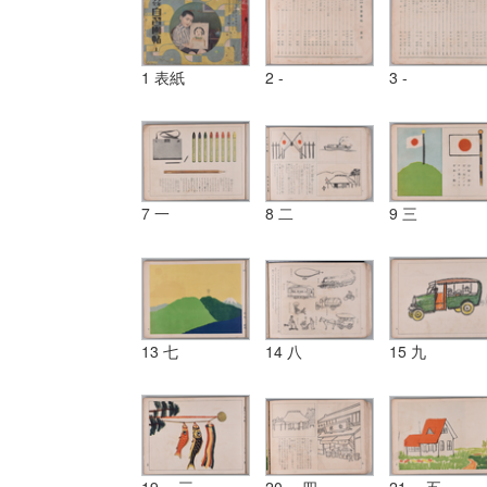
1 表紙
2 -
3 -
7 一
8 二
9 三
13 七
14 八
15 九