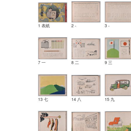
1 表紙
2 -
3 -
7 一
8 二
9 三
13 七
14 八
15 九