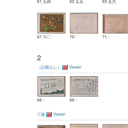
61 五四
62 五五
63 五六
67 六〇
70 -
71 -
2
（記載なし）
Viewer
68 -
69 -
三版
Viewer