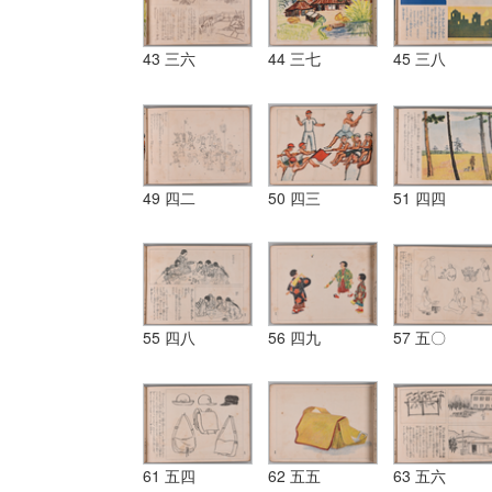
43 三六
44 三七
45 三八
49 四二
50 四三
51 四四
55 四八
56 四九
57 五〇
61 五四
62 五五
63 五六