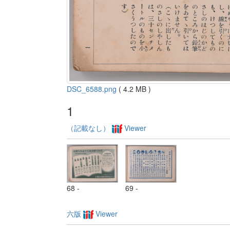
DSC_6588.png
( 4.2 MB )
1
（記載なし）
Viewer
68 -
69 -
六版
Viewer