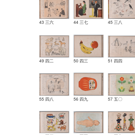
43 三六
44 三七
45 三八
49 四二
50 四三
51 四四
55 四八
56 四九
57 五〇