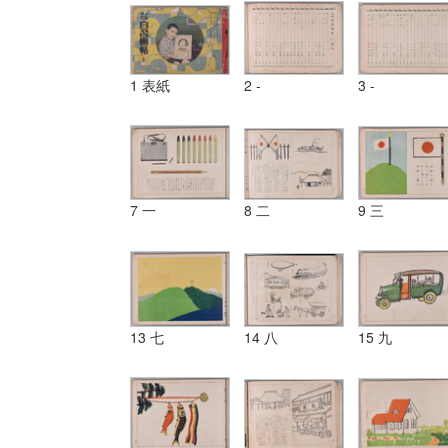
1 表紙
2 -
3 -
7 一
8 二
9 三
13 七
14 八
15 九