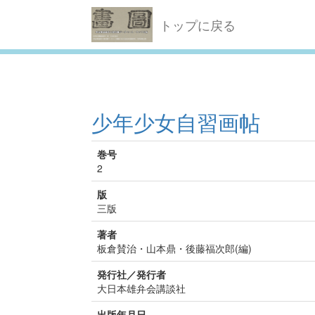
トップに戻る
少年少女自習画帖
巻号
2
版
三版
著者
板倉賛治・山本鼎・後藤福次郎(編)
発行社／発行者
大日本雄弁会講談社
出版年月日