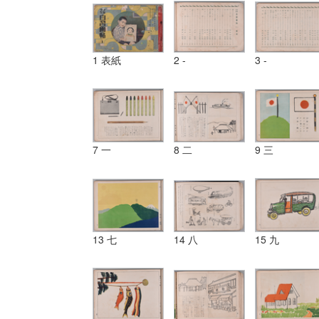
1 表紙
2 -
3 -
7 一
8 二
9 三
13 七
14 八
15 九