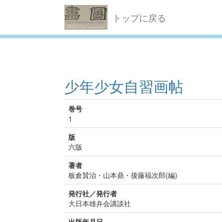
トップに戻る
少年少女自習画帖
巻号
1
版
六版
著者
板倉賛治・山本鼎・後藤福次郎(編)
発行社／発行者
大日本雄弁会講談社
出版年月日