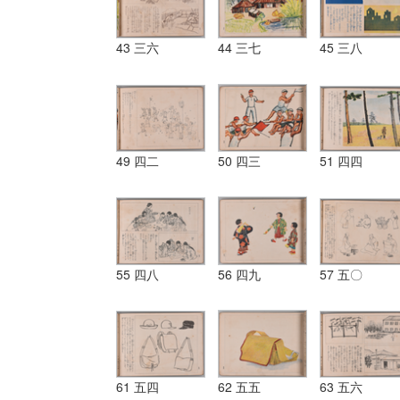
43 三六
44 三七
45 三八
49 四二
50 四三
51 四四
55 四八
56 四九
57 五〇
61 五四
62 五五
63 五六