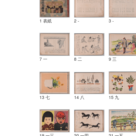
1 表紙
2 -
3 -
7 一
8 二
9 三
13 七
14 八
15 九
19 一三
20 一四
21 一五