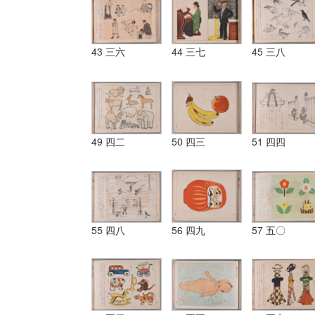
43 三六
44 三七
45 三八
49 四二
50 四三
51 四四
55 四八
56 四九
57 五〇