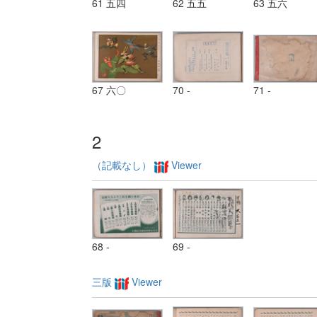
61 五四
62 五五
63 五六
67 六〇
70 -
71 -
2
（記載なし）
Viewer
68 -
69 -
三版
Viewer