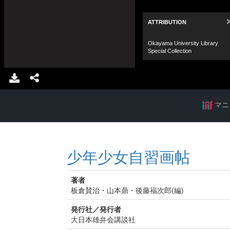
マニ
少年少女自習画帖
著者
板倉賛治・山本鼎・後藤福次郎(編)
発行社／発行者
大日本雄弁会講談社