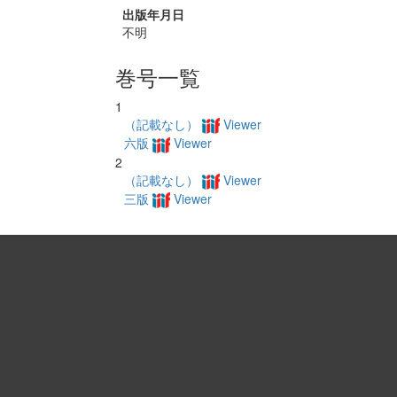
出版年月日
不明
巻号一覧
1
（記載なし）
Viewer
六版
Viewer
2
（記載なし）
Viewer
三版
Viewer