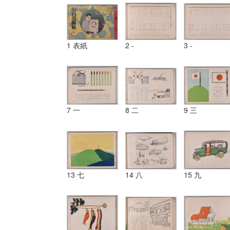
1 表紙
2 -
3 -
7 一
8 二
9 三
13 七
14 八
15 九