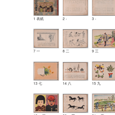
1 表紙
2 -
3 -
7 一
8 二
9 三
13 七
14 八
15 九