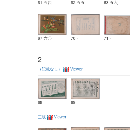
61 五四
62 五五
63 五六
67 六〇
70 -
71 -
2
（記載なし）
Viewer
68 -
69 -
三版
Viewer