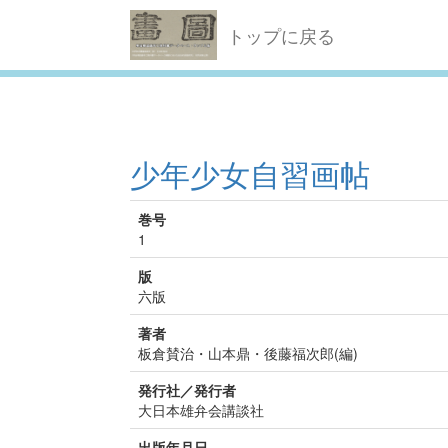
トップに戻る
少年少女自習画帖
巻号
1
版
六版
著者
板倉賛治・山本鼎・後藤福次郎(編)
発行社／発行者
大日本雄弁会講談社
出版年月日