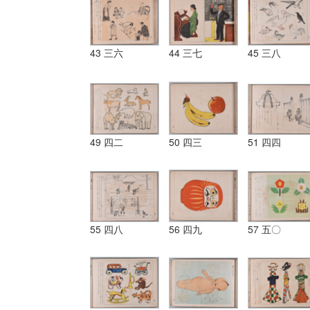
43 三六
44 三七
45 三八
49 四二
50 四三
51 四四
55 四八
56 四九
57 五〇