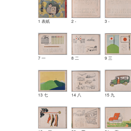
1 表紙
2 -
3 -
7 一
8 二
9 三
13 七
14 八
15 九