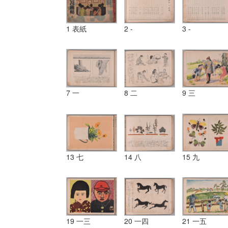
1 表紙
2 -
3 -
7 一
8 二
9 三
13 七
14 八
15 九
19 一三
20 一四
21 一五