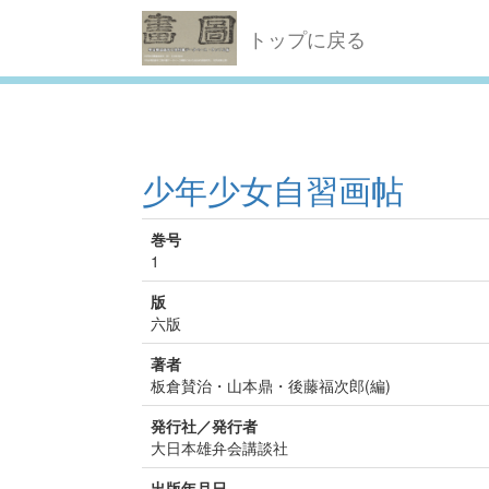
トップに戻る
少年少女自習画帖
巻号
1
版
六版
著者
板倉賛治・山本鼎・後藤福次郎(編)
発行社／発行者
大日本雄弁会講談社
出版年月日