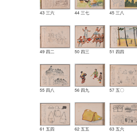
43 三六
44 三七
45 三八
49 四二
50 四三
51 四四
55 四八
56 四九
57 五〇
61 五四
62 五五
63 五六