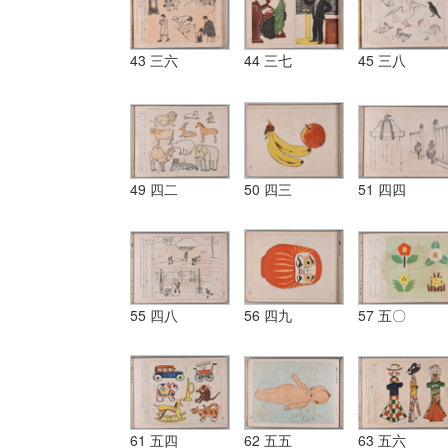
43 三六
44 三七
45 三八
49 四二
50 四三
51 四四
55 四八
56 四九
57 五〇
61 五四
62 五五
63 五六