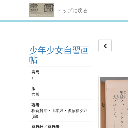
トップに戻る
少年少女自習画
帖
巻号
1
版
六版
著者
板倉賛治・山本鼎・後藤福次郎
(編)
発行社／発行者