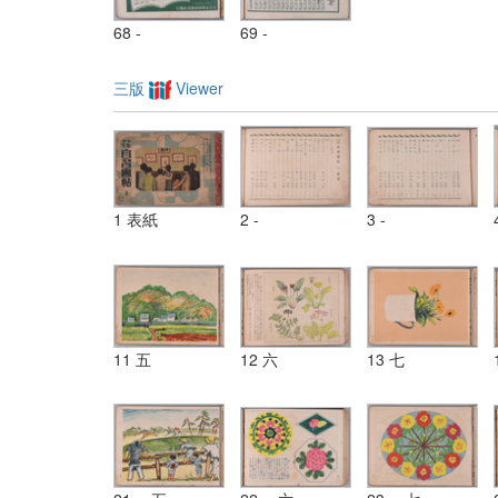
68 -
69 -
三版
Viewer
1 表紙
2 -
3 -
11 五
12 六
13 七