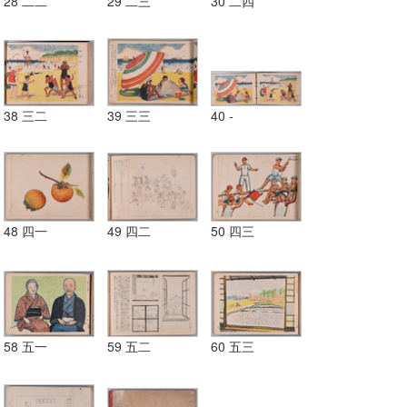
28 二二
29 二三
30 二四
38 三二
39 三三
40 -
48 四一
49 四二
50 四三
58 五一
59 五二
60 五三