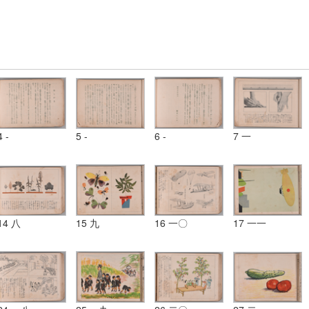
4 -
5 -
6 -
7 一
14 八
15 九
16 一〇
17 一一