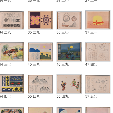
24 一八
25 一九
26 二〇
27 二一
34 二八
35 二九
36 三〇
37 三一
44 三七
45 三八
46 三九
47 四〇
54 四七
55 四八
56 四九
57 五〇