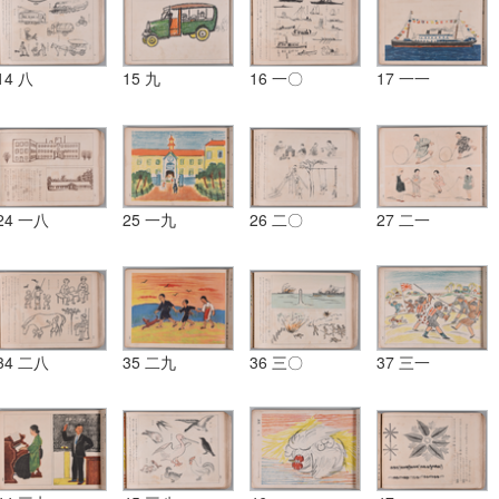
14 八
15 九
16 一〇
17 一一
24 一八
25 一九
26 二〇
27 二一
34 二八
35 二九
36 三〇
37 三一