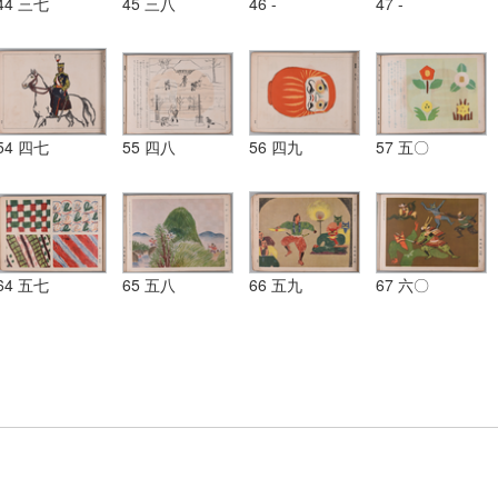
44 三七
45 三八
46 -
47 -
54 四七
55 四八
56 四九
57 五〇
64 五七
65 五八
66 五九
67 六〇