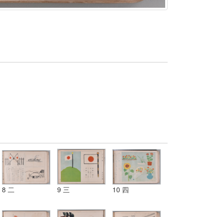
8 二
9 三
10 四