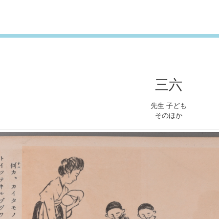
三六
先生 子ども
そのほか