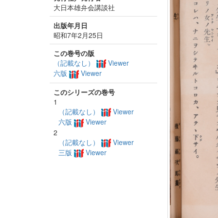
大日本雄弁会講談社
出版年月日
昭和7年2月25日
この巻号の版
（記載なし）
Viewer
六版
Viewer
このシリーズの巻号
1
（記載なし）
Viewer
六版
Viewer
2
（記載なし）
Viewer
三版
Viewer