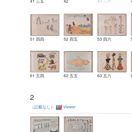
41 三五
42
43 三六
51 四四
52 四五
53 四六
61 五四
62 五五
63 五六
2
（記載なし）
Viewer