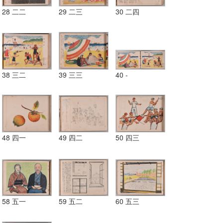
28 二二
29 二三
30 二四
38 三二
39 三三
40 -
48 四一
49 四二
50 四三
58 五一
59 五二
60 五三