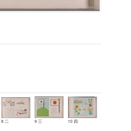
8 二
9 三
10 四