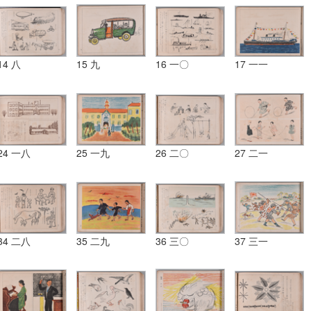
14 八
15 九
16 一〇
17 一一
24 一八
25 一九
26 二〇
27 二一
34 二八
35 二九
36 三〇
37 三一