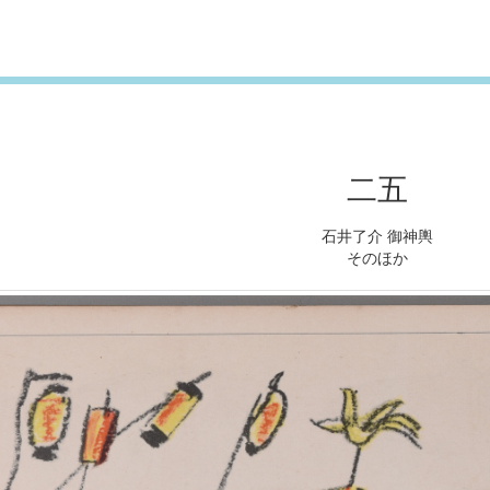
二五
石井了介 御神輿
そのほか