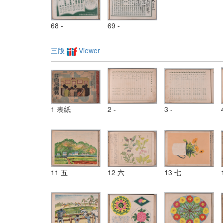
68 -
69 -
三版
Viewer
1 表紙
2 -
3 -
11 五
12 六
13 七