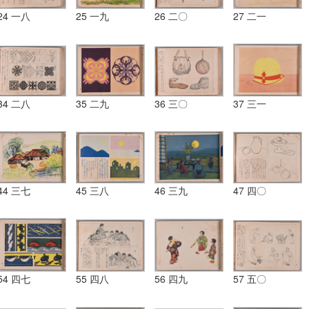
24 一八
25 一九
26 二〇
27 二一
34 二八
35 二九
36 三〇
37 三一
44 三七
45 三八
46 三九
47 四〇
54 四七
55 四八
56 四九
57 五〇