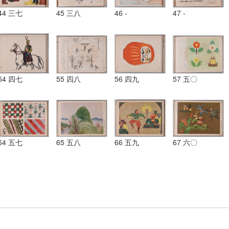
44 三七
45 三八
46 -
47 -
54 四七
55 四八
56 四九
57 五〇
64 五七
65 五八
66 五九
67 六〇