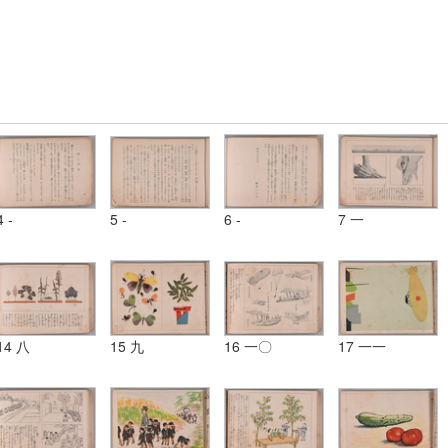
4 -
5 -
6 -
7 一
14 八
15 九
16 一〇
17 一一