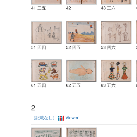
41 三五
42
43 三六
51 四四
52 四五
53 四六
61 五四
62 五五
63 五六
2
（記載なし）
Viewer