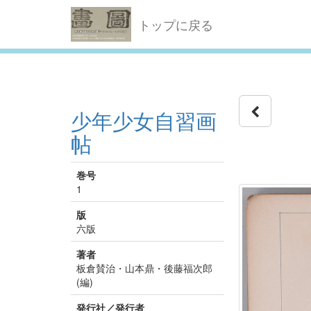
トップに戻る
少年少女自習画
帖
巻号
1
版
六版
著者
板倉賛治・山本鼎・後藤福次郎
(編)
発行社／発行者