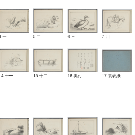
4 一
5 二
6 三
7 四
14 十一
15 十二
16 奥付
17 裏表紙