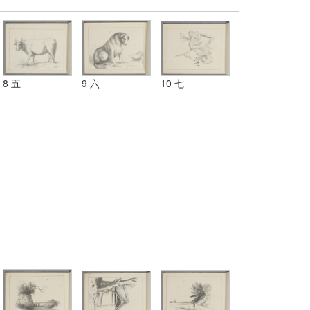
8 五
9 六
10 七