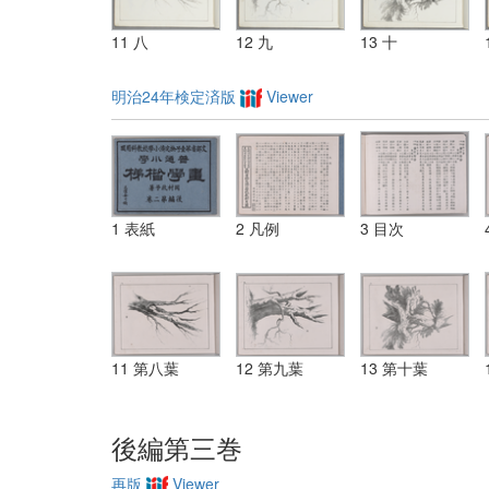
11 八
12 九
13 十
明治24年検定済版
Viewer
1 表紙
2 凡例
3 目次
11 第八葉
12 第九葉
13 第十葉
後編第三巻
再版
Viewer