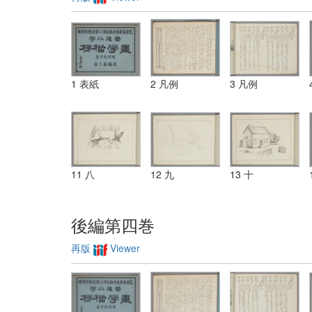
1 表紙
2 凡例
3 凡例
11 八
12 九
13 十
後編第四巻
再版
Viewer