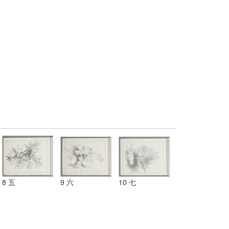
8 五
9 六
10 七