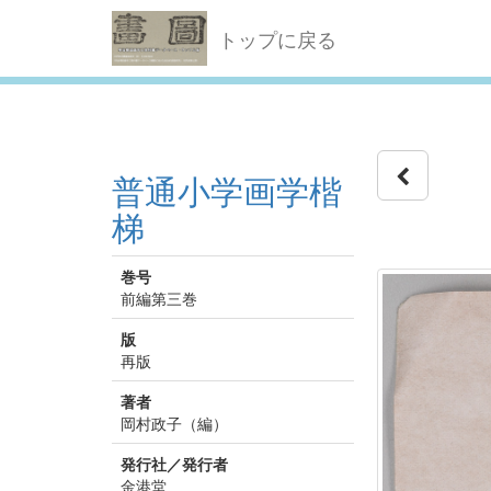
トップに戻る
普通小学画学楷
梯
巻号
前編第三巻
版
再版
著者
岡村政子（編）
発行社／発行者
金港堂