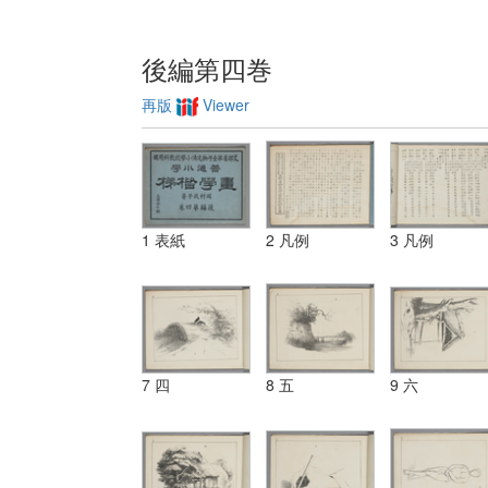
後編第四巻
再版
Viewer
1 表紙
2 凡例
3 凡例
7 四
8 五
9 六