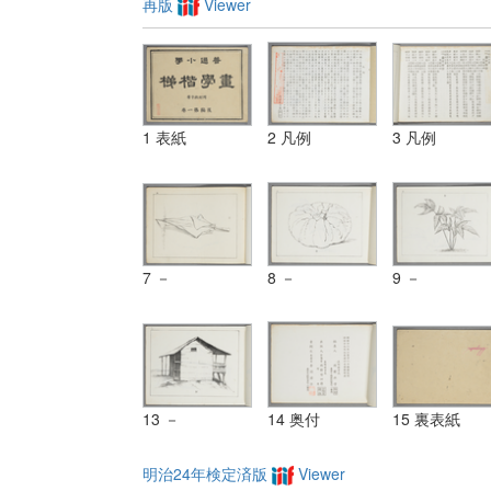
再版
Viewer
1 表紙
2 凡例
3 凡例
7 －
8 －
9 －
13 －
14 奥付
15 裏表紙
明治24年検定済版
Viewer