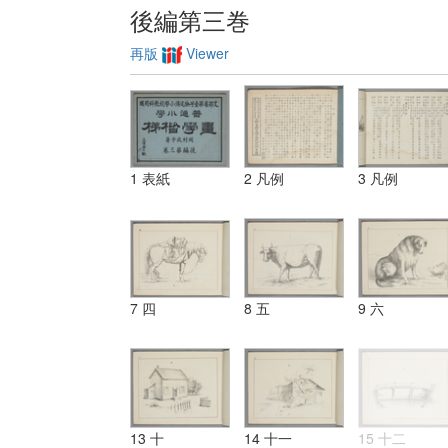
後編第三巻
再版
Viewer
1 表紙
2 凡例
3 凡例
7 四
8 五
9 六
13 十
14 十一
15 十二