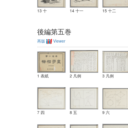
13 十
14 十一
15 十二
後編第五巻
再版
Viewer
1 表紙
2 凡例
3 凡例
7 四
8 五
9 六