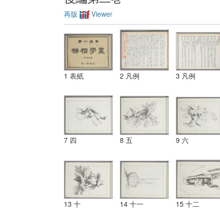
再版
Viewer
1 表紙
2 凡例
3 凡例
7 四
8 五
9 六
13 十
14 十一
15 十二