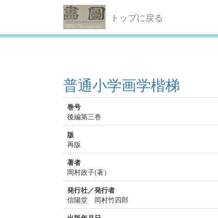
トップに戻る
普通小学画学楷梯
巻号
後編第三巻
版
再版
著者
岡村政子(著）
発行社／発行者
信陽堂 岡村竹四郎
出版年月日