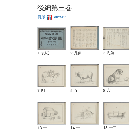
後編第三巻
再版
Viewer
1 表紙
2 凡例
3 凡例
7 四
8 五
9 六
13 十
14 十一
15 十二