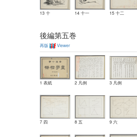
13 十
14 十一
15 十二
後編第五巻
再版
Viewer
1 表紙
2 凡例
3 凡例
7 四
8 五
9 六