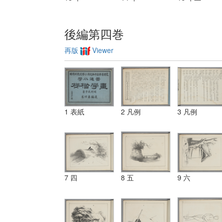
後編第四巻
再版
Viewer
1 表紙
2 凡例
3 凡例
7 四
8 五
9 六