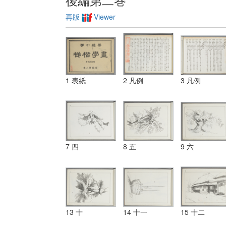
再版
Viewer
1 表紙
2 凡例
3 凡例
7 四
8 五
9 六
13 十
14 十一
15 十二