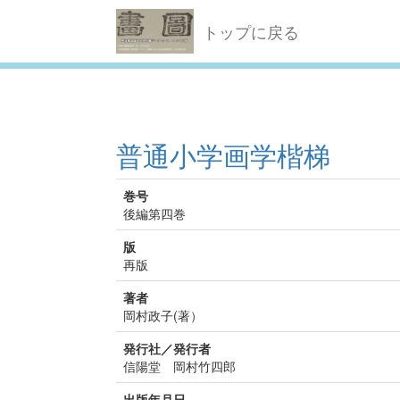
トップに戻る
普通小学画学楷梯
巻号
後編第四巻
版
再版
著者
岡村政子(著）
発行社／発行者
信陽堂 岡村竹四郎
出版年月日