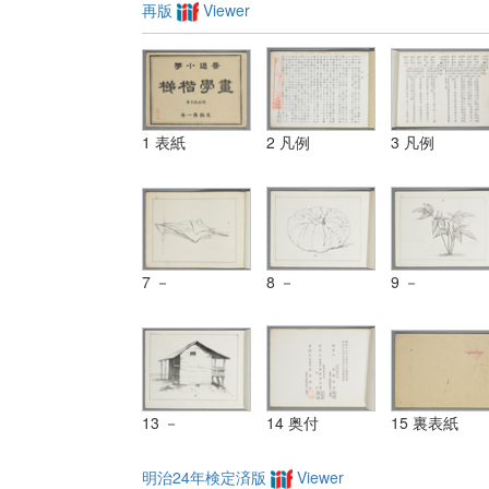
再版
Viewer
1 表紙
2 凡例
3 凡例
7 －
8 －
9 －
13 －
14 奥付
15 裏表紙
明治24年検定済版
Viewer