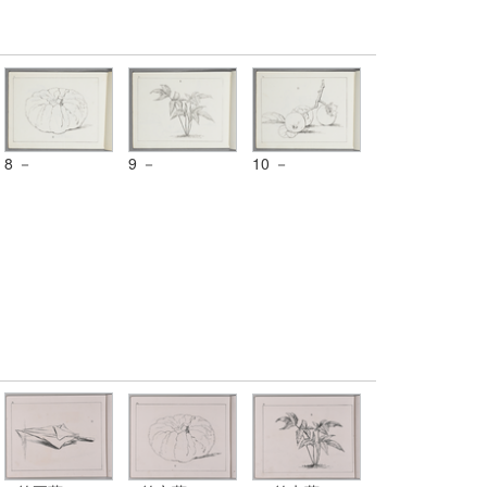
8 －
9 －
10 －