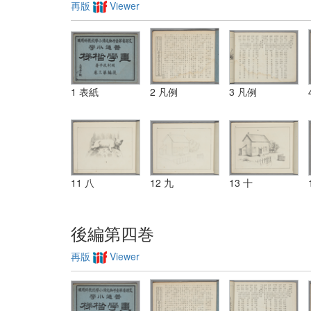
再版
Viewer
1 表紙
2 凡例
3 凡例
11 八
12 九
13 十
後編第四巻
再版
Viewer