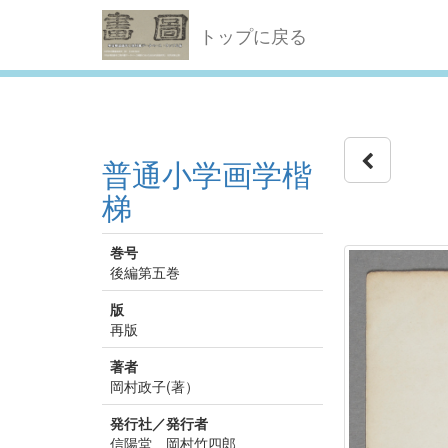
トップに戻る
普通小学画学楷
梯
巻号
後編第五巻
版
再版
著者
岡村政子(著）
発行社／発行者
信陽堂 岡村竹四郎