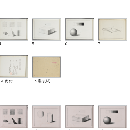
4 －
5 －
6 －
7 －
14 奥付
15 裏表紙