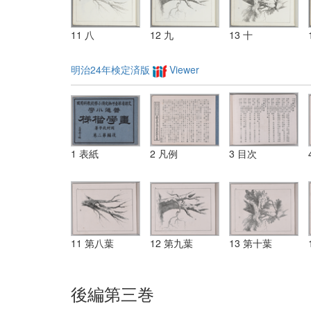
11 八
12 九
13 十
明治24年検定済版
Viewer
1 表紙
2 凡例
3 目次
11 第八葉
12 第九葉
13 第十葉
後編第三巻