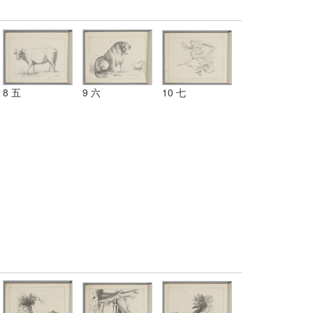
8 五
9 六
10 七