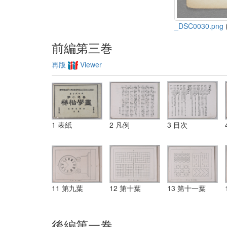
_DSC0030.png
(
前編第三巻
再版
Viewer
1 表紙
2 凡例
3 目次
11 第九葉
12 第十葉
13 第十一葉
後編第一巻