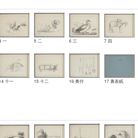
4 一
5 二
6 三
7 四
14 十一
15 十二
16 奥付
17 裏表紙