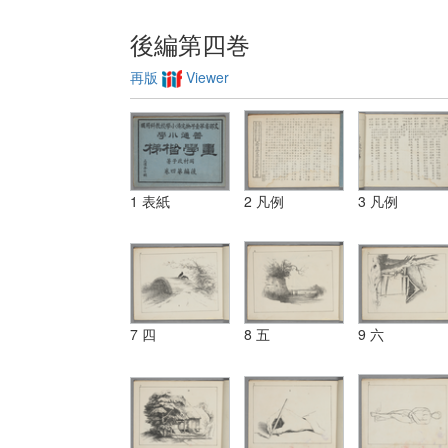
後編第四巻
再版
Viewer
1 表紙
2 凡例
3 凡例
7 四
8 五
9 六