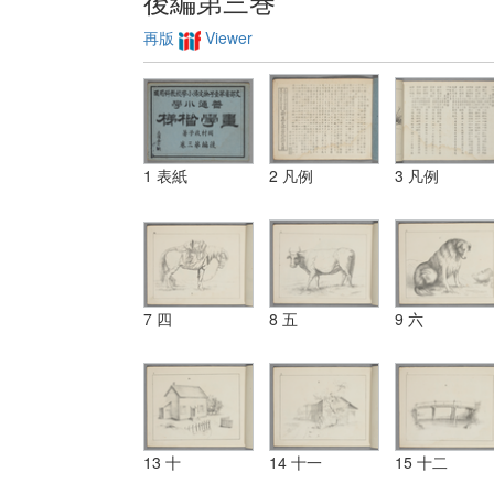
後編第三巻
再版
Viewer
1 表紙
2 凡例
3 凡例
7 四
8 五
9 六
13 十
14 十一
15 十二