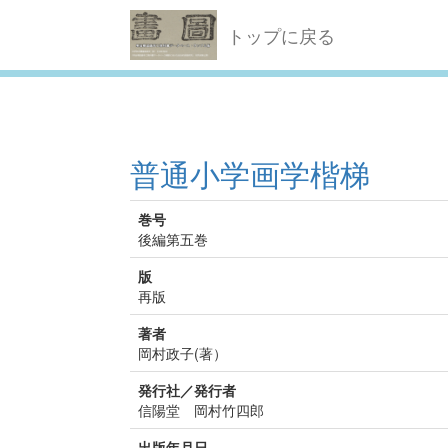
トップに戻る
普通小学画学楷梯
巻号
後編第五巻
版
再版
著者
岡村政子(著）
発行社／発行者
信陽堂 岡村竹四郎
出版年月日