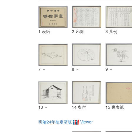
1 表紙
2 凡例
3 凡例
7 －
8 －
9 －
13 －
14 奥付
15 裏表紙
明治24年検定済版
Viewer