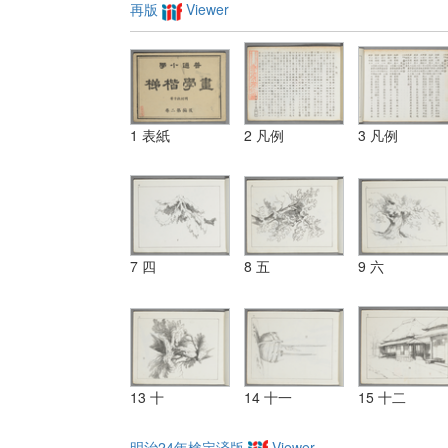
再版
Viewer
1 表紙
2 凡例
3 凡例
7 四
8 五
9 六
13 十
14 十一
15 十二
明治24年検定済版
Viewer