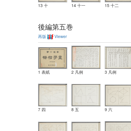
13 十
14 十一
15 十二
後編第五巻
再版
Viewer
1 表紙
2 凡例
3 凡例
7 四
8 五
9 六