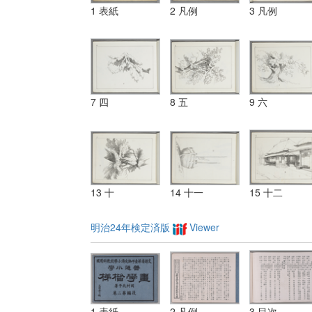
1 表紙
2 凡例
3 凡例
7 四
8 五
9 六
13 十
14 十一
15 十二
明治24年検定済版
Viewer
1 表紙
2 凡例
3 目次