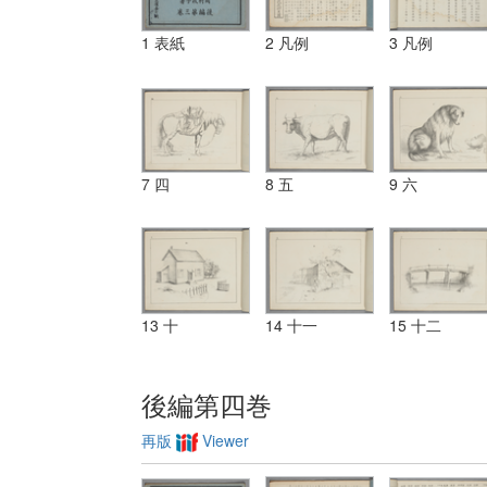
1 表紙
2 凡例
3 凡例
7 四
8 五
9 六
13 十
14 十一
15 十二
後編第四巻
再版
Viewer