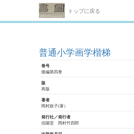
トップに戻る
普通小学画学楷梯
巻号
後編第四巻
版
再版
著者
岡村政子(著）
発行社／発行者
信陽堂 岡村竹四郎
出版年月日