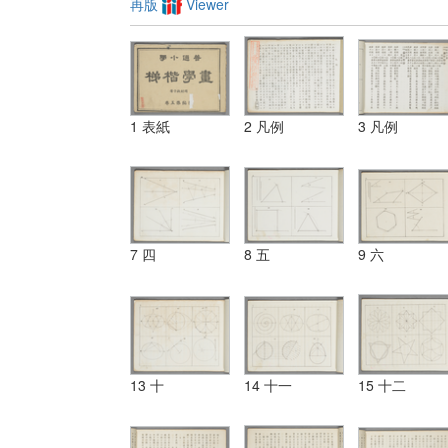
再版
Viewer
1 表紙
2 凡例
3 凡例
7 四
8 五
9 六
13 十
14 十一
15 十二