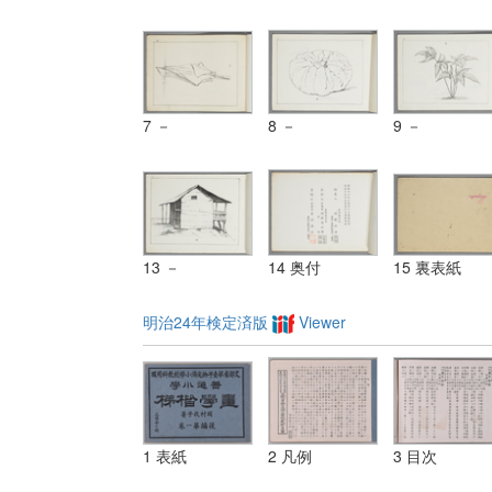
7 －
8 －
9 －
13 －
14 奥付
15 裏表紙
明治24年検定済版
Viewer
1 表紙
2 凡例
3 目次