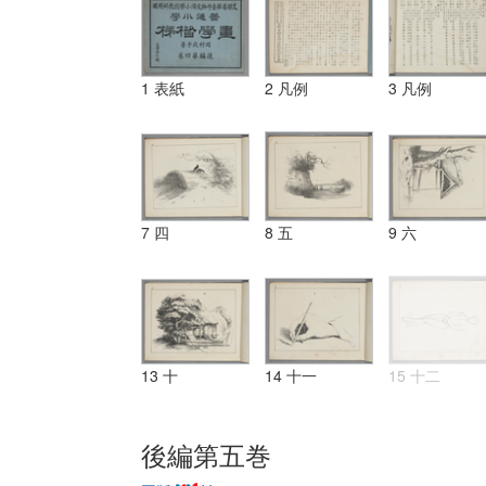
1 表紙
2 凡例
3 凡例
7 四
8 五
9 六
13 十
14 十一
15 十二
後編第五巻