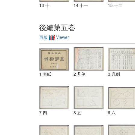
13 十
14 十一
15 十二
後編第五巻
再版
Viewer
1 表紙
2 凡例
3 凡例
7 四
8 五
9 六