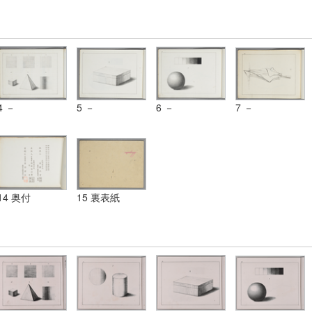
4 －
5 －
6 －
7 －
14 奥付
15 裏表紙