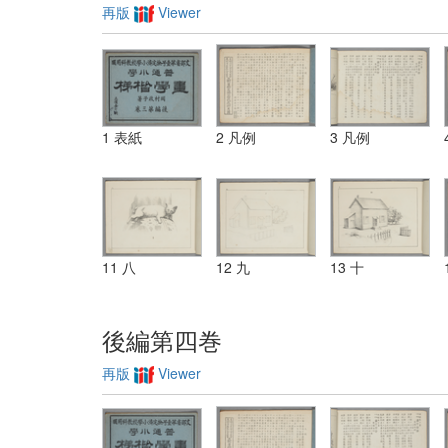
再版
Viewer
1 表紙
2 凡例
3 凡例
11 八
12 九
13 十
後編第四巻
再版
Viewer