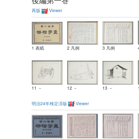
再版
Viewer
1 表紙
2 凡例
3 凡例
11 －
12 －
13 －
明治24年検定済版
Viewer