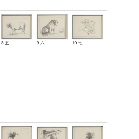
8 五
9 六
10 七