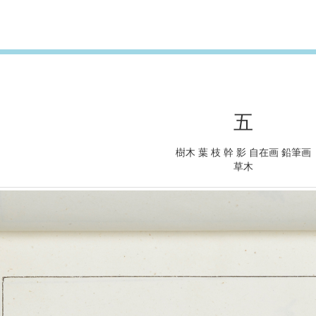
五
樹木 葉 枝 幹 影 自在画 鉛筆画
草木