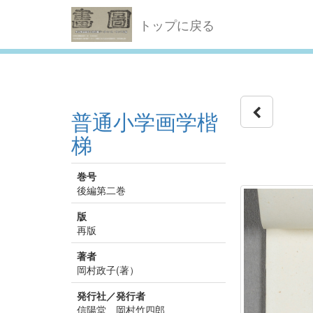
トップに戻る
普通小学画学楷
梯
巻号
後編第二巻
版
再版
著者
岡村政子(著）
発行社／発行者
信陽堂 岡村竹四郎