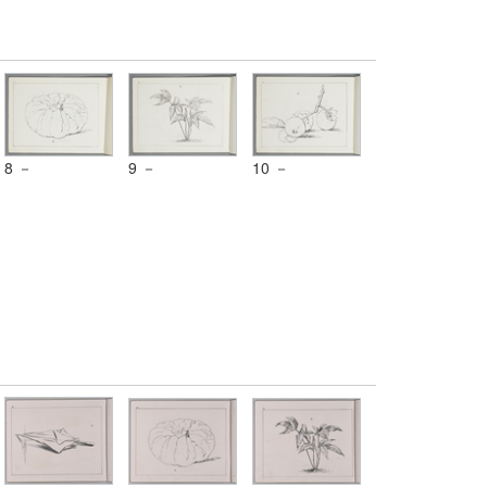
8 －
9 －
10 －