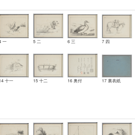
4 一
5 二
6 三
7 四
14 十一
15 十二
16 奥付
17 裏表紙