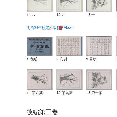
11 八
12 九
13 十
明治24年検定済版
Viewer
1 表紙
2 凡例
3 目次
11 第八葉
12 第九葉
13 第十葉
後編第三巻