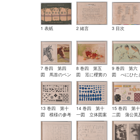
1 表紙
2 緒言
3 目次
7 巻四 第四
8 巻四 第五
9 巻四 第六
図 馬首のペン
図 笟に櫻實の
図 べにひた
画と水彩画
水彩画
の色鉛筆画
13 巻四 第十
14 巻四 第十
15 巻四 第十
図 模様の参考
一図 立体図案
二図 蒲公英
図
の参考図
び其の模様の
用画