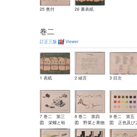
25 奥付
26 裏表紙
巻二
訂正三版
Viewer
1 表紙
2 緒言
3 目次
7 巻二 第三
8 巻二 第四
9 巻二 第五
図 栄螺と蛤
図 野菜と果物
図 正色及び
（鉛筆及び毛筆
（位置の練習）
より出づる明
練習）
と暗色