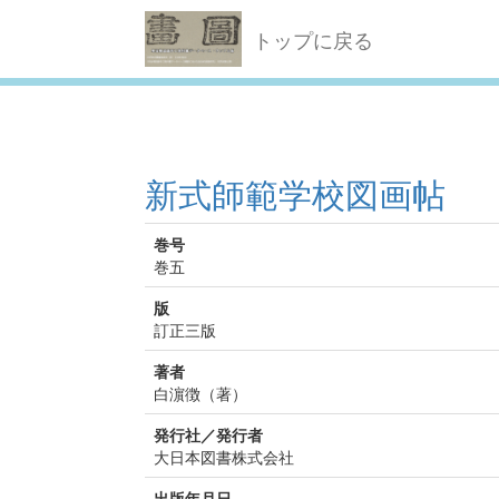
トップに戻る
新式師範学校図画帖
巻号
巻五
版
訂正三版
著者
白濵徴（著）
発行社／発行者
大日本図書株式会社
出版年月日