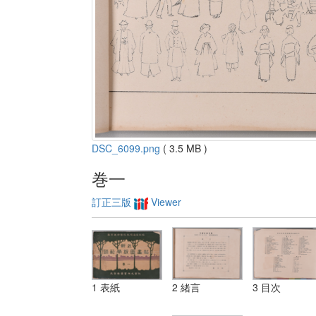
DSC_6099.png
( 3.5 MB )
巻一
訂正三版
Viewer
1 表紙
2 緒言
3 目次