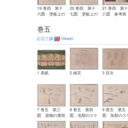
19 巻四 第十
20 巻四 第十
21 巻四 第十
六図 塗板上の
七図 塗板上の
八図 参考画
練習（紙上に画
練習（紙上に画
（名家の作品
くも宜し）
くも宜し）
巻五
訂正三版
Viewer
1 表紙
2 緒言
3 目次
7 巻五 第三
8 巻五 第四
9 巻五 第五
図 器物の透視
図 虫類のスケ
図 魚類のス
画
ッチ
ッチ