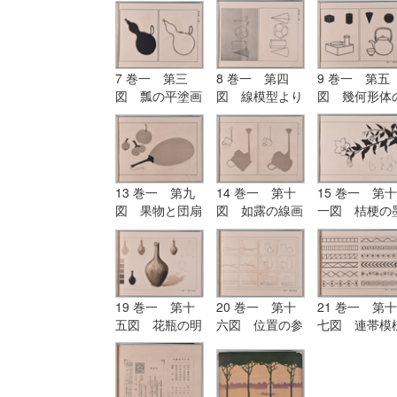
7 巻一 第三
8 巻一 第四
9 巻一 第五
図 瓢の平塗画
図 線模型より
図 幾何形体
及び輪郭画
描きたる形体
応用
13 巻一 第九
14 巻一 第十
15 巻一 第十
図 果物と団扇
図 如露の線画
一図 桔梗の
との平塗画（二
と平塗画
画
色の練習）
19 巻一 第十
20 巻一 第十
21 巻一 第十
五図 花瓶の明
六図 位置の参
七図 連帯模
暗及び陰影画
考図
（毛筆練習）