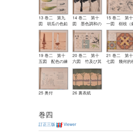
13 巻二 第九
14 巻二 第十
15 巻二 第十
図 胡瓜の色鉛
図 墨色調和の
一図 樹枝（
筆画・鉛筆画・
研究
筆及びペン練
水彩画及びペン
習）
画
19 巻二 第十
20 巻二 第十
21 巻二 第十
五図 配色の練
六図 竹及び其
七図 幾何的
習
考案画
様の配色の練
25 奥付
26 裏表紙
巻四
訂正三版
Viewer