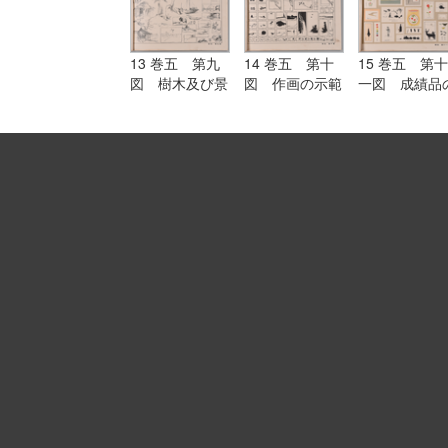
13 巻五 第九
14 巻五 第十
15 巻五 第十
図 樹木及び景
図 作画の示範
一図 成績品
色のスケッチ
作例