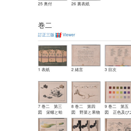
25 奥付
26 裏表紙
巻二
訂正三版
Viewer
1 表紙
2 緒言
3 目次
7 巻二 第三
8 巻二 第四
9 巻二 第五
図 栄螺と蛤
図 野菜と果物
図 正色及び
（鉛筆及び毛筆
（位置の練習）
より出づる明
練習）
と暗色