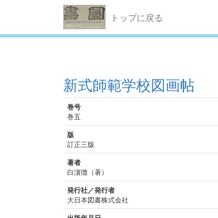
トップに戻る
新式師範学校図画帖
巻号
巻五
版
訂正三版
著者
白濵徴（著）
発行社／発行者
大日本図書株式会社
出版年月日