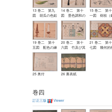
13 巻二 第九
14 巻二 第十
15 巻二 第十
図 胡瓜の色鉛
図 墨色調和の
一図 樹枝（
筆画・鉛筆画・
研究
筆及びペン練
水彩画及びペン
習）
画
19 巻二 第十
20 巻二 第十
21 巻二 第十
五図 配色の練
六図 竹及び其
七図 幾何的
習
考案画
様の配色の練
25 奥付
26 裏表紙
巻四
訂正三版
Viewer