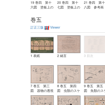
19 巻四 第十
20 巻四 第十
21 巻四 第十
六図 塗板上の
七図 塗板上の
八図 参考画
練習（紙上に画
練習（紙上に画
（名家の作品
くも宜し）
くも宜し）
巻五
訂正三版
Viewer
1 表紙
2 緒言
3 目次
7 巻五 第三
8 巻五 第四
9 巻五 第五
図 器物の透視
図 虫類のスケ
図 魚類のス
画
ッチ
ッチ