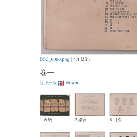
DSC_6090.png
( 4.1 MB )
巻一
訂正三版
Viewer
1 表紙
2 緒言
3 目次