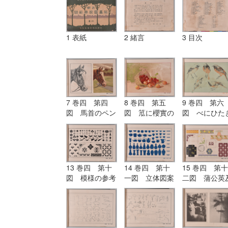
1 表紙
2 緒言
3 目次
7 巻四 第四
8 巻四 第五
9 巻四 第六
図 馬首のペン
図 笟に櫻實の
図 べにひた
画と水彩画
水彩画
の色鉛筆画
13 巻四 第十
14 巻四 第十
15 巻四 第十
図 模様の参考
一図 立体図案
二図 蒲公英
図
の参考図
び其の模様の
用画