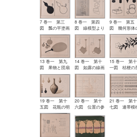
7 巻一 第三
8 巻一 第四
9 巻一 第五
図 瓢の平塗画
図 線模型より
図 幾何形体
及び輪郭画
描きたる形体
応用
13 巻一 第九
14 巻一 第十
15 巻一 第十
図 果物と団扇
図 如露の線画
一図 桔梗の
との平塗画（二
と平塗画
画
色の練習）
19 巻一 第十
20 巻一 第十
21 巻一 第十
五図 花瓶の明
六図 位置の参
七図 連帯模
暗及び陰影画
考図
（毛筆練習）