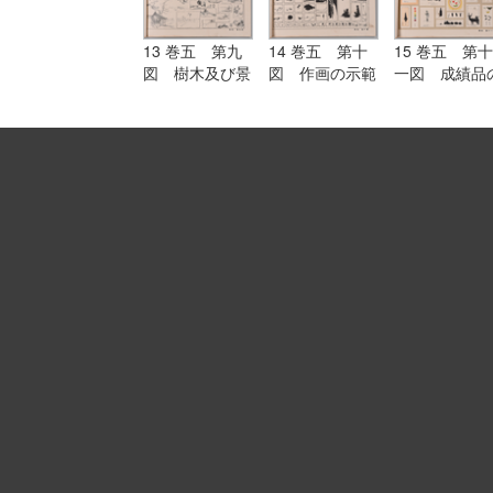
13 巻五 第九
14 巻五 第十
15 巻五 第十
図 樹木及び景
図 作画の示範
一図 成績品
色のスケッチ
作例