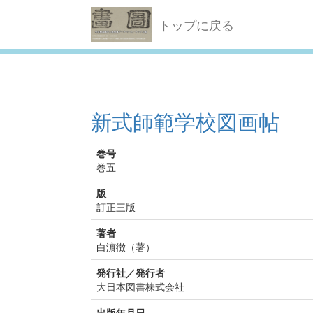
トップに戻る
新式師範学校図画帖
巻号
巻五
版
訂正三版
著者
白濵徴（著）
発行社／発行者
大日本図書株式会社
出版年月日