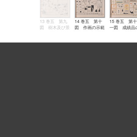
13 巻五 第九
14 巻五 第十
15 巻五 第十
図 樹木及び景
図 作画の示範
一図 成績品
色のスケッチ
作例