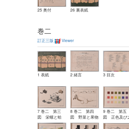
25 奥付
26 裏表紙
巻二
訂正三版
Viewer
1 表紙
2 緒言
3 目次
7 巻二 第三
8 巻二 第四
9 巻二 第五
図 栄螺と蛤
図 野菜と果物
図 正色及び
（鉛筆及び毛筆
（位置の練習）
より出づる明
練習）
と暗色