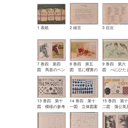
1 表紙
2 緒言
3 目次
7 巻四 第四
8 巻四 第五
9 巻四 第六
図 馬首のペン
図 笟に櫻實の
図 べにひた
画と水彩画
水彩画
の色鉛筆画
13 巻四 第十
14 巻四 第十
15 巻四 第十
図 模様の参考
一図 立体図案
二図 蒲公英
図
の参考図
び其の模様の
用画