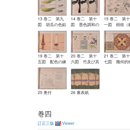
13 巻二 第九
14 巻二 第十
15 巻二 第十
図 胡瓜の色鉛
図 墨色調和の
一図 樹枝（
筆画・鉛筆画・
研究
筆及びペン練
水彩画及びペン
習）
画
19 巻二 第十
20 巻二 第十
21 巻二 第十
五図 配色の練
六図 竹及び其
七図 幾何的
習
考案画
様の配色の練
25 奥付
26 裏表紙
巻四
訂正三版
Viewer