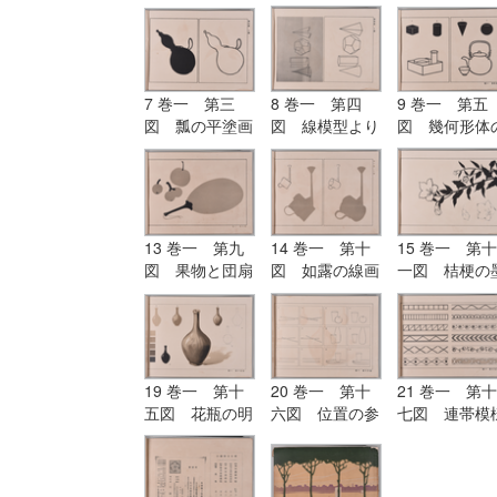
7 巻一 第三
8 巻一 第四
9 巻一 第五
図 瓢の平塗画
図 線模型より
図 幾何形体
及び輪郭画
描きたる形体
応用
13 巻一 第九
14 巻一 第十
15 巻一 第十
図 果物と団扇
図 如露の線画
一図 桔梗の
との平塗画（二
と平塗画
画
色の練習）
19 巻一 第十
20 巻一 第十
21 巻一 第十
五図 花瓶の明
六図 位置の参
七図 連帯模
暗及び陰影画
考図
（毛筆練習）