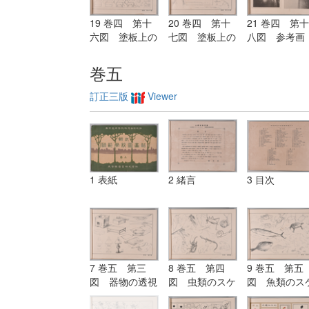
19 巻四 第十
20 巻四 第十
21 巻四 第十
六図 塗板上の
七図 塗板上の
八図 参考画
練習（紙上に画
練習（紙上に画
（名家の作品
くも宜し）
くも宜し）
巻五
訂正三版
Viewer
1 表紙
2 緒言
3 目次
7 巻五 第三
8 巻五 第四
9 巻五 第五
図 器物の透視
図 虫類のスケ
図 魚類のス
画
ッチ
ッチ