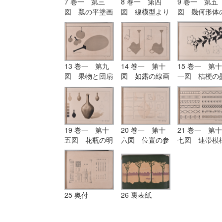
7 巻一 第三
8 巻一 第四
9 巻一 第五
図 瓢の平塗画
図 線模型より
図 幾何形体
及び輪郭画
描きたる形体
応用
13 巻一 第九
14 巻一 第十
15 巻一 第十
図 果物と団扇
図 如露の線画
一図 桔梗の
との平塗画（二
と平塗画
画
色の練習）
19 巻一 第十
20 巻一 第十
21 巻一 第十
五図 花瓶の明
六図 位置の参
七図 連帯模
暗及び陰影画
考図
（毛筆練習）
25 奥付
26 裏表紙