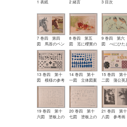
1 表紙
2 緒言
3 目次
7 巻四 第四
8 巻四 第五
9 巻四 第六
図 馬首のペン
図 笟に櫻實の
図 べにひた
画と水彩画
水彩画
の色鉛筆画
13 巻四 第十
14 巻四 第十
15 巻四 第十
図 模様の参考
一図 立体図案
二図 蒲公英
図
の参考図
び其の模様の
用画
19 巻四 第十
20 巻四 第十
21 巻四 第十
六図 塗板上の
七図 塗板上の
八図 参考画
練習（紙上に画
練習（紙上に画
（名家の作品