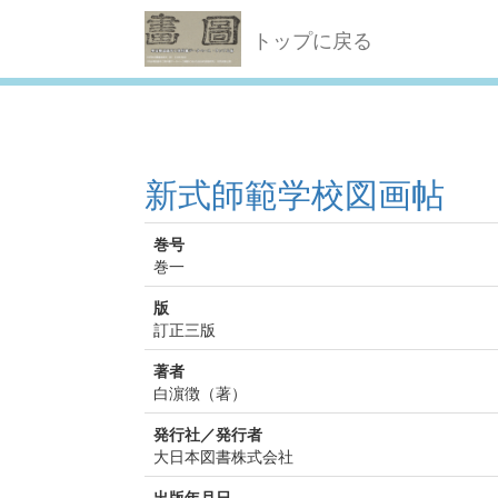
トップに戻る
新式師範学校図画帖
巻号
巻一
版
訂正三版
著者
白濵徴（著）
発行社／発行者
大日本図書株式会社
出版年月日