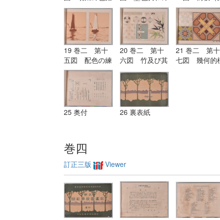
筆画・鉛筆画・
研究
筆及びペン練
水彩画及びペン
習）
画
19 巻二 第十
20 巻二 第十
21 巻二 第十
五図 配色の練
六図 竹及び其
七図 幾何的
習
考案画
様の配色の練
25 奥付
26 裏表紙
巻四
訂正三版
Viewer