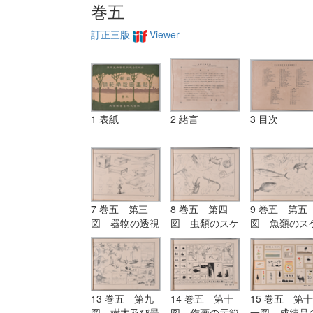
くも宜し）
くも宜し）
巻五
訂正三版
Viewer
1 表紙
2 緒言
3 目次
7 巻五 第三
8 巻五 第四
9 巻五 第五
図 器物の透視
図 虫類のスケ
図 魚類のス
画
ッチ
ッチ
13 巻五 第九
14 巻五 第十
15 巻五 第十
図 樹木及び景
図 作画の示範
一図 成績品