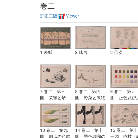
巻二
訂正三版
Viewer
1 表紙
2 緒言
3 目次
7 巻二 第三
8 巻二 第四
9 巻二 第五
図 栄螺と蛤
図 野菜と果物
図 正色及び
（鉛筆及び毛筆
（位置の練習）
より出づる明
練習）
と暗色
13 巻二 第九
14 巻二 第十
15 巻二 第十
図 胡瓜の色鉛
図 墨色調和の
一図 樹枝（