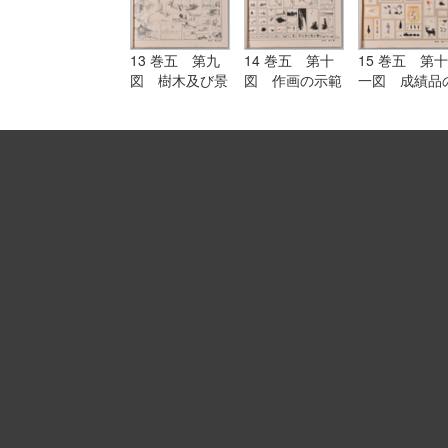
13 巻五 第九
14 巻五 第十
15 巻五 第十
図 樹木及び景
図 作画の示範
一図 成績品
色のスケッチ
作例