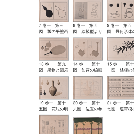
7 巻一 第三
8 巻一 第四
9 巻一 第五
図 瓢の平塗画
図 線模型より
図 幾何形体
及び輪郭画
描きたる形体
応用
13 巻一 第九
14 巻一 第十
15 巻一 第十
図 果物と団扇
図 如露の線画
一図 桔梗の
との平塗画（二
と平塗画
画
色の練習）
19 巻一 第十
20 巻一 第十
21 巻一 第十
五図 花瓶の明
六図 位置の参
七図 連帯模
暗及び陰影画
考図
（毛筆練習）