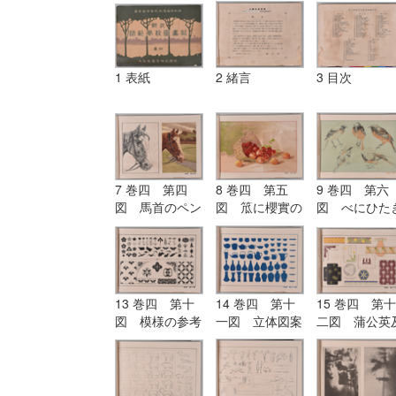
1 表紙
2 緒言
3 目次
7 巻四 第四
8 巻四 第五
9 巻四 第六
図 馬首のペン
図 笟に櫻實の
図 べにひた
画と水彩画
水彩画
の色鉛筆画
13 巻四 第十
14 巻四 第十
15 巻四 第十
図 模様の参考
一図 立体図案
二図 蒲公英
図
の参考図
び其の模様の
用画