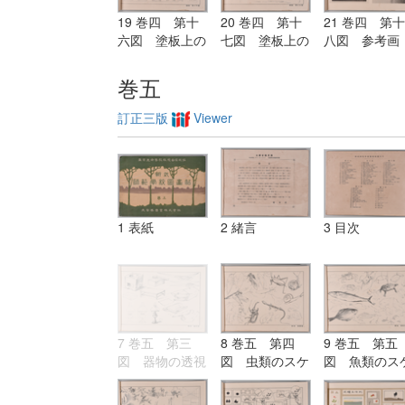
19 巻四 第十
20 巻四 第十
21 巻四 第十
六図 塗板上の
七図 塗板上の
八図 参考画
練習（紙上に画
練習（紙上に画
（名家の作品
くも宜し）
くも宜し）
巻五
訂正三版
Viewer
1 表紙
2 緒言
3 目次
7 巻五 第三
8 巻五 第四
9 巻五 第五
図 器物の透視
図 虫類のスケ
図 魚類のス
画
ッチ
ッチ