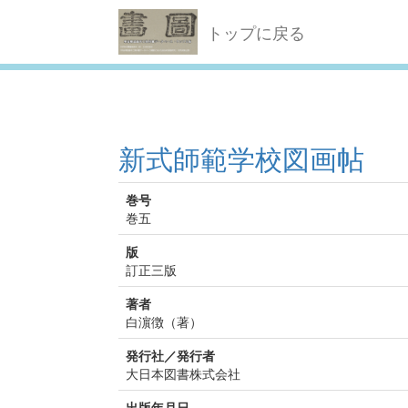
トップに戻る
新式師範学校図画帖
巻号
巻五
版
訂正三版
著者
白濵徴（著）
発行社／発行者
大日本図書株式会社
出版年月日