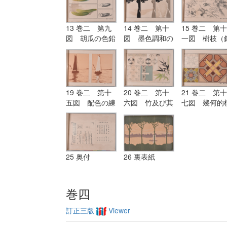
13 巻二 第九
14 巻二 第十
15 巻二 第十
図 胡瓜の色鉛
図 墨色調和の
一図 樹枝（
筆画・鉛筆画・
研究
筆及びペン練
水彩画及びペン
習）
画
19 巻二 第十
20 巻二 第十
21 巻二 第十
五図 配色の練
六図 竹及び其
七図 幾何的
習
考案画
様の配色の練
25 奥付
26 裏表紙
巻四
訂正三版
Viewer