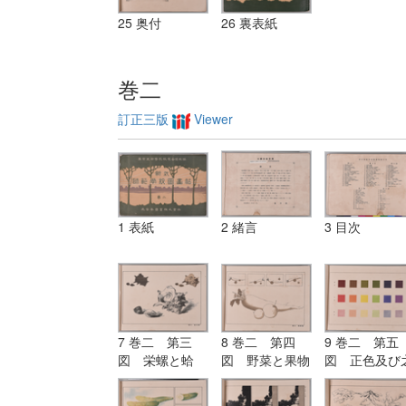
25 奥付
26 裏表紙
巻二
訂正三版
Viewer
1 表紙
2 緒言
3 目次
7 巻二 第三
8 巻二 第四
9 巻二 第五
図 栄螺と蛤
図 野菜と果物
図 正色及び
（鉛筆及び毛筆
（位置の練習）
より出づる明
練習）
と暗色