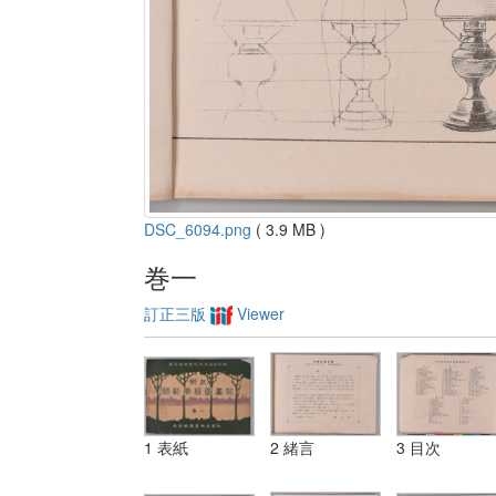
DSC_6094.png
( 3.9 MB )
巻一
訂正三版
Viewer
1 表紙
2 緒言
3 目次