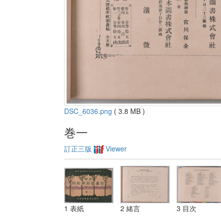
DSC_6036.png
( 3.8 MB )
巻一
訂正三版
Viewer
1 表紙
2 緒言
3 目次