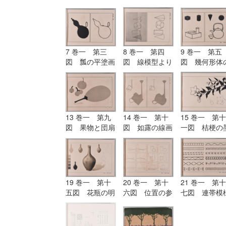
7 巻一 第三
8 巻一 第四
9 巻一 第五
図 瓢の平塗画
図 線模型より
図 幾何形体
及び輪郭画
描きたる形体
応用
13 巻一 第九
14 巻一 第十
15 巻一 第十
図 果物と団扇
図 如露の線画
一図 桔梗の
との平塗画（二
と平塗画
画
色の練習）
19 巻一 第十
20 巻一 第十
21 巻一 第十
五図 花瓶の明
六図 位置の参
七図 連帯模
暗及び陰影画
考図
（毛筆練習）