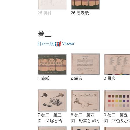
25 奥付
26 裏表紙
巻二
訂正三版
Viewer
1 表紙
2 緒言
3 目次
7 巻二 第三
8 巻二 第四
9 巻二 第五
図 栄螺と蛤
図 野菜と果物
図 正色及び
（鉛筆及び毛筆
（位置の練習）
より出づる明