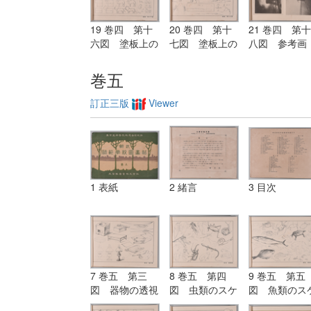
19 巻四 第十
20 巻四 第十
21 巻四 第十
六図 塗板上の
七図 塗板上の
八図 参考画
練習（紙上に画
練習（紙上に画
（名家の作品
くも宜し）
くも宜し）
巻五
訂正三版
Viewer
1 表紙
2 緒言
3 目次
7 巻五 第三
8 巻五 第四
9 巻五 第五
図 器物の透視
図 虫類のスケ
図 魚類のス
画
ッチ
ッチ