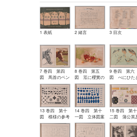
1 表紙
2 緒言
3 目次
7 巻四 第四
8 巻四 第五
9 巻四 第六
図 馬首のペン
図 笟に櫻實の
図 べにひた
画と水彩画
水彩画
の色鉛筆画
13 巻四 第十
14 巻四 第十
15 巻四 第十
図 模様の参考
一図 立体図案
二図 蒲公英
図
の参考図
び其の模様の
用画