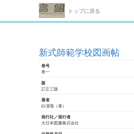
トップに戻る
新式師範学校図画帖
巻号
巻一
版
訂正三版
著者
白濵徴（著）
発行社／発行者
大日本図書株式会社
出版年月日