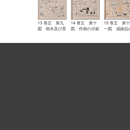
13 巻五 第九
14 巻五 第十
15 巻五 第十
図 樹木及び景
図 作画の示範
一図 成績品
色のスケッチ
作例