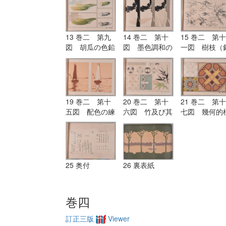
練習）
と暗色
13 巻二 第九
14 巻二 第十
15 巻二 第十
図 胡瓜の色鉛
図 墨色調和の
一図 樹枝（
筆画・鉛筆画・
研究
筆及びペン練
水彩画及びペン
習）
画
19 巻二 第十
20 巻二 第十
21 巻二 第十
五図 配色の練
六図 竹及び其
七図 幾何的
習
考案画
様の配色の練
25 奥付
26 裏表紙
巻四
訂正三版
Viewer