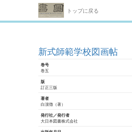
トップに戻る
新式師範学校図画帖
巻号
巻五
版
訂正三版
著者
白濵徴（著）
発行社／発行者
大日本図書株式会社
出版年月日