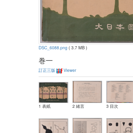
DSC_6088.png
( 3.7 MB )
巻一
訂正三版
Viewer
1 表紙
2 緒言
3 目次