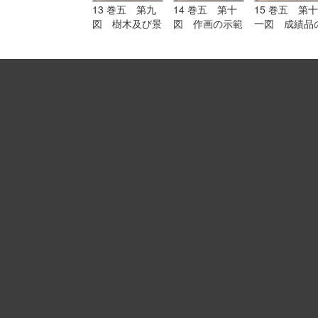
13 巻五 第九
14 巻五 第十
15 巻五 第十
図 樹木及び景
図 作画の示範
一図 成績品
色のスケッチ
作例