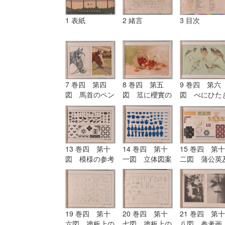
1 表紙
2 緒言
3 目次
7 巻四 第四
8 巻四 第五
9 巻四 第六
図 馬首のペン
図 笟に櫻實の
図 べにひた
画と水彩画
水彩画
の色鉛筆画
13 巻四 第十
14 巻四 第十
15 巻四 第十
図 模様の参考
一図 立体図案
二図 蒲公英
図
の参考図
び其の模様の
用画
19 巻四 第十
20 巻四 第十
21 巻四 第十
六図 塗板上の
七図 塗板上の
八図 参考画