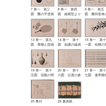
7 巻一 第三
8 巻一 第四
9 巻一 第五
図 瓢の平塗画
図 線模型より
図 幾何形体
及び輪郭画
描きたる形体
応用
13 巻一 第九
14 巻一 第十
15 巻一 第十
図 果物と団扇
図 如露の線画
一図 桔梗の
との平塗画（二
と平塗画
画
色の練習）
19 巻一 第十
20 巻一 第十
21 巻一 第十
五図 花瓶の明
六図 位置の参
七図 連帯模
暗及び陰影画
考図
（毛筆練習）
25 奥付
26 裏表紙