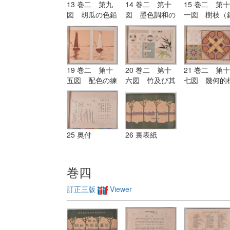
13 巻二 第九
14 巻二 第十
15 巻二 第十
図 胡瓜の色鉛
図 墨色調和の
一図 樹枝（
筆画・鉛筆画・
研究
筆及びペン練
水彩画及びペン
習）
画
19 巻二 第十
20 巻二 第十
21 巻二 第十
五図 配色の練
六図 竹及び其
七図 幾何的
習
考案画
様の配色の練
25 奥付
26 裏表紙
巻四
訂正三版
Viewer