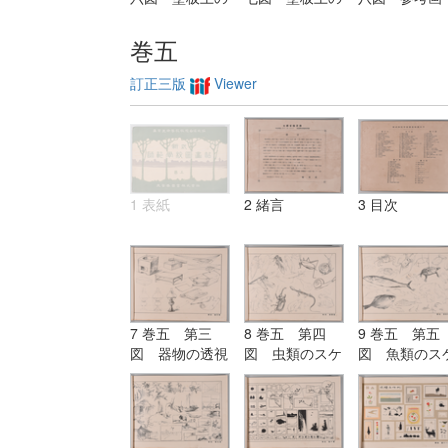
練習（紙上に画
練習（紙上に画
（名家の作品
くも宜し）
くも宜し）
巻五
訂正三版
Viewer
1 表紙
2 緒言
3 目次
7 巻五 第三
8 巻五 第四
9 巻五 第五
図 器物の透視
図 虫類のスケ
図 魚類のス
画
ッチ
ッチ