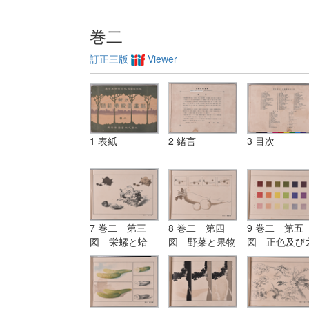
巻二
訂正三版
Viewer
1 表紙
2 緒言
3 目次
7 巻二 第三
8 巻二 第四
9 巻二 第五
図 栄螺と蛤
図 野菜と果物
図 正色及び
（鉛筆及び毛筆
（位置の練習）
より出づる明
練習）
と暗色