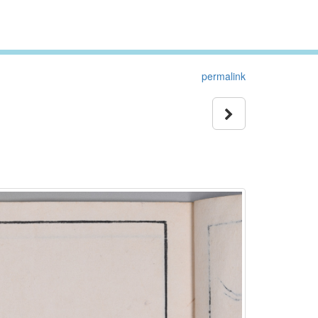
permalink