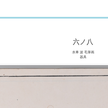
六ノ八
水車 波 毛筆画
器具