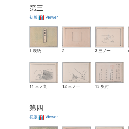
第三
初版
Viewer
1 表紙
2 -
3 三ノ一
11 三ノ九
12 三ノ十
13 奥付
第四
初版
Viewer