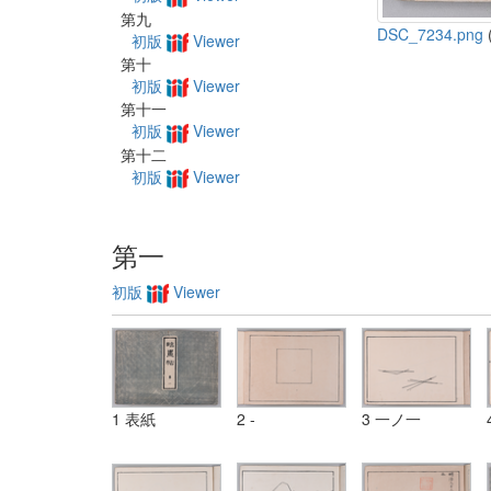
第九
DSC_7234.png
(
初版
Viewer
第十
初版
Viewer
第十一
初版
Viewer
第十二
初版
Viewer
第一
初版
Viewer
1 表紙
2 -
3 一ノ一