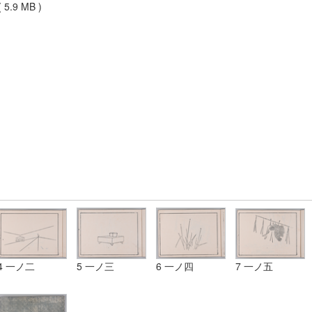
 5.9 MB )
4 一ノ二
5 一ノ三
6 一ノ四
7 一ノ五