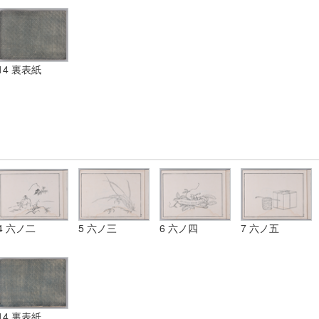
14 裏表紙
4 六ノ二
5 六ノ三
6 六ノ四
7 六ノ五
14 裏表紙