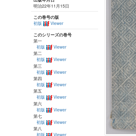
明治22年11月15日
この巻号の版
初版
Viewer
このシリーズの巻号
第一
初版
Viewer
第二
初版
Viewer
第三
初版
Viewer
第四
初版
Viewer
第五
初版
Viewer
第六
初版
Viewer
第七
初版
Viewer
第八
初版
Viewer