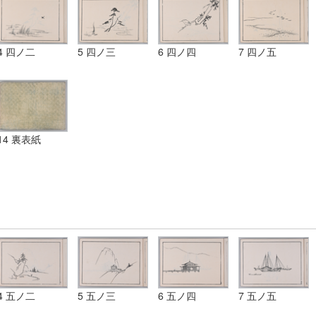
4 四ノ二
5 四ノ三
6 四ノ四
7 四ノ五
14 裏表紙
4 五ノ二
5 五ノ三
6 五ノ四
7 五ノ五