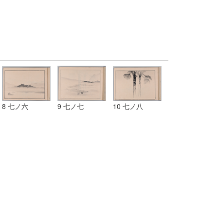
8 七ノ六
9 七ノ七
10 七ノ八