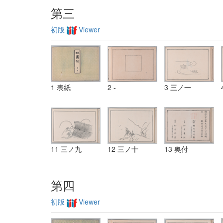
第三
初版
Viewer
1 表紙
2 -
3 三ノ一
11 三ノ九
12 三ノ十
13 奥付
第四
初版
Viewer