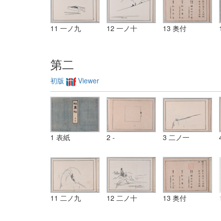
11 一ノ九
12 一ノ十
13 奥付
第二
初版
Viewer
1 表紙
2 -
3 二ノ一
11 二ノ九
12 二ノ十
13 奥付