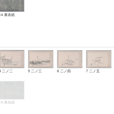
14 裏表紙
4 二ノ二
5 二ノ三
6 二ノ四
7 二ノ五
14 裏表紙