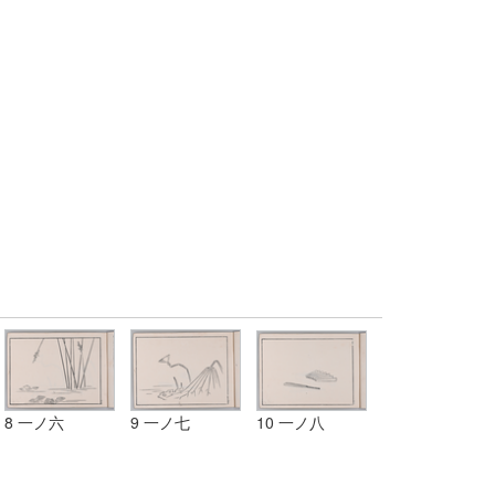
8 一ノ六
9 一ノ七
10 一ノ八