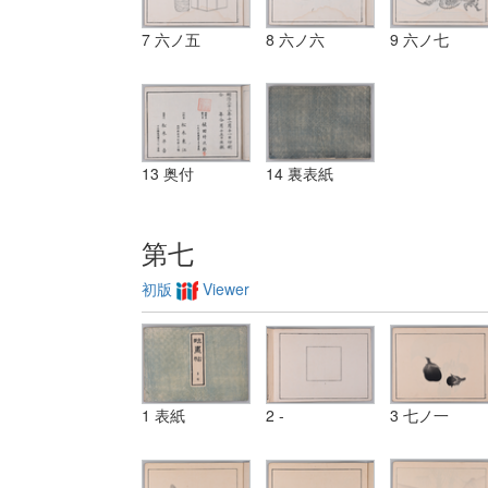
7 六ノ五
8 六ノ六
9 六ノ七
13 奥付
14 裏表紙
第七
初版
Viewer
1 表紙
2 -
3 七ノ一