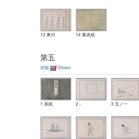
13 奥付
14 裏表紙
第五
初版
Viewer
1 表紙
2 -
3 五ノ一