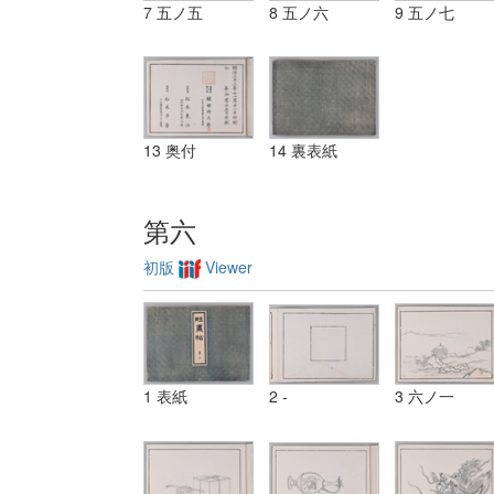
7 五ノ五
8 五ノ六
9 五ノ七
13 奥付
14 裏表紙
第六
初版
Viewer
1 表紙
2 -
3 六ノ一