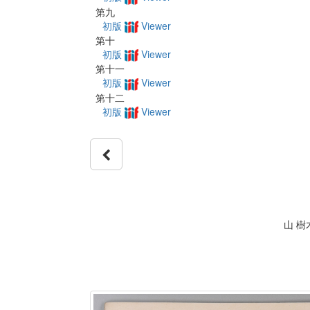
第九
初版
Viewer
第十
初版
Viewer
第十一
初版
Viewer
第十二
初版
Viewer
山 樹