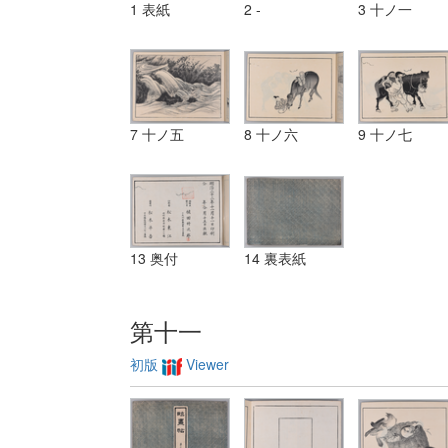
1 表紙
2 -
3 十ノ一
7 十ノ五
8 十ノ六
9 十ノ七
13 奥付
14 裏表紙
第十一
初版
Viewer