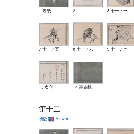
1 表紙
2 -
3 十一ノ一
7 十一ノ五
8 十一ノ六
9 十一ノ七
13 奥付
14 裏表紙
第十二
初版
Viewer