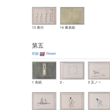
13 奥付
14 裏表紙
第五
初版
Viewer
1 表紙
2 -
3 五ノ一