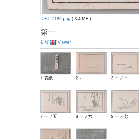
DSC_7160.png
( 3.4 MB )
第一
初版
Viewer
1 表紙
2 -
3 一ノ一
7 一ノ五
8 一ノ六
9 一ノ七