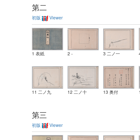
第二
初版
Viewer
1 表紙
2 -
3 二ノ一
11 二ノ九
12 二ノ十
13 奥付
第三
初版
Viewer