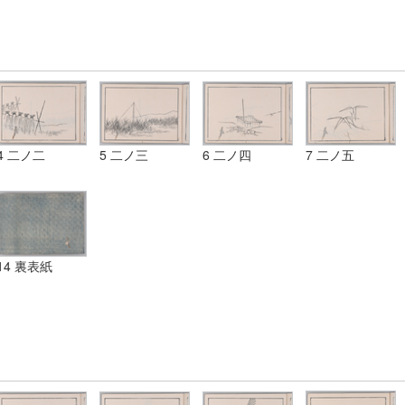
4 二ノ二
5 二ノ三
6 二ノ四
7 二ノ五
14 裏表紙