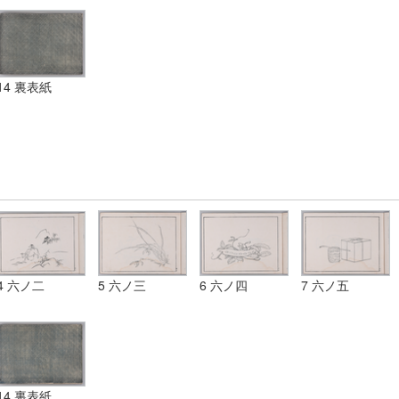
14 裏表紙
4 六ノ二
5 六ノ三
6 六ノ四
7 六ノ五
14 裏表紙