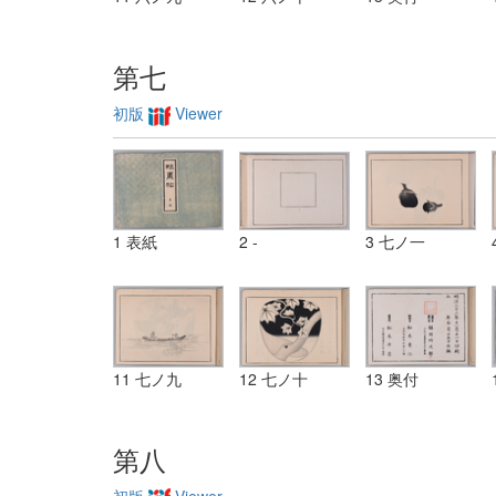
第七
初版
Viewer
1 表紙
2 -
3 七ノ一
11 七ノ九
12 七ノ十
13 奥付
第八
初版
Viewer