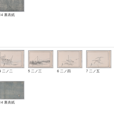
14 裏表紙
4 二ノ二
5 二ノ三
6 二ノ四
7 二ノ五
14 裏表紙