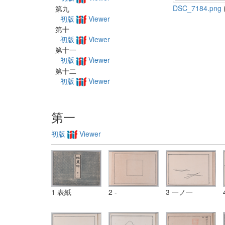
DSC_7184.png
(
第九
初版
Viewer
第十
初版
Viewer
第十一
初版
Viewer
第十二
初版
Viewer
第一
初版
Viewer
1 表紙
2 -
3 一ノ一