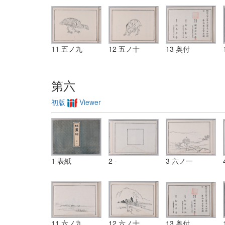
11 五ノ九
12 五ノ十
13 奥付
第六
初版
Viewer
1 表紙
2 -
3 六ノ一
11 六ノ九
12 六ノ十
13 奥付