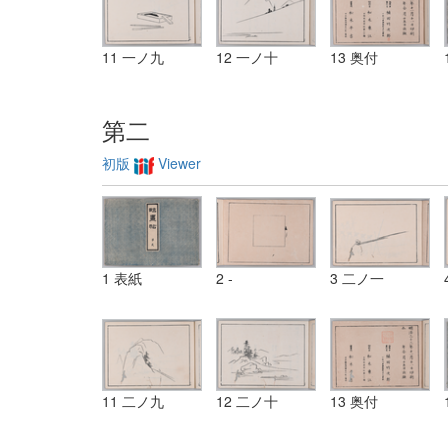
11 一ノ九
12 一ノ十
13 奥付
第二
初版
Viewer
1 表紙
2 -
3 二ノ一
11 二ノ九
12 二ノ十
13 奥付