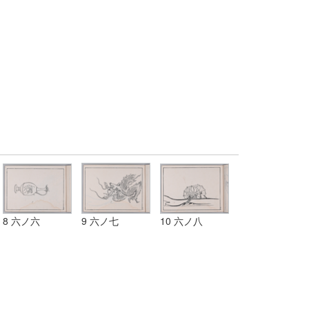
8 六ノ六
9 六ノ七
10 六ノ八