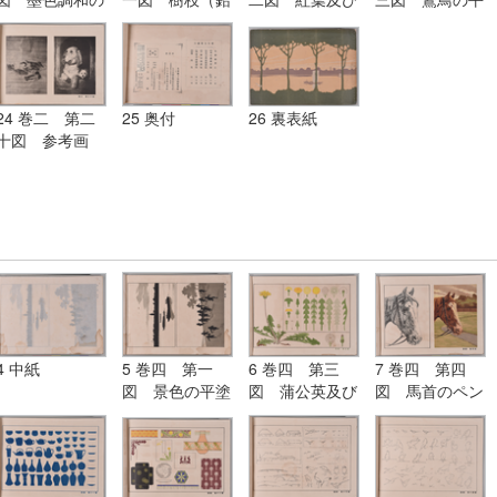
研究
筆及びペン練
其考案画
塗画・線画及び
習）
水彩画
24 巻二 第二
25 奥付
26 裏表紙
十図 参考画
（名家の作品）
4 中紙
5 巻四 第一
6 巻四 第三
7 巻四 第四
図 景色の平塗
図 蒲公英及び
図 馬首のペン
画
其考案画
画と水彩画