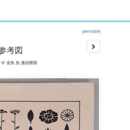
permalink
参考図
サギ 金魚 魚 連続模様