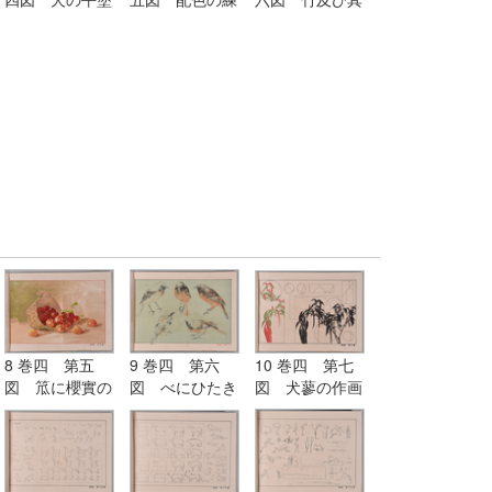
画及び線画
習
考案画
8 巻四 第五
9 巻四 第六
10 巻四 第七
図 笟に櫻實の
図 べにひたき
図 犬蓼の作画
水彩画
の色鉛筆画