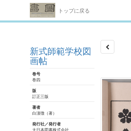
トップに戻る
新式師範学校図
画帖
巻号
巻四
版
訂正三版
著者
白濵徴（著）
発行社／発行者
大日本図書株式会社