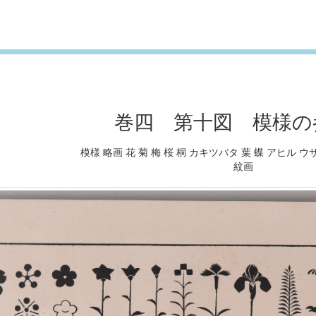
巻四 第十図 模様の
模様 略画 花 菊 梅 桜 桐 カキツバタ 葉 蝶 アヒル ウ
紋画