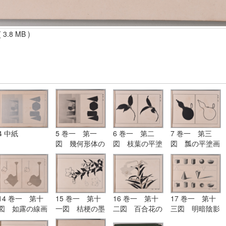
 3.8 MB )
4 中紙
5 巻一 第一
6 巻一 第二
7 巻一 第三
図 幾何形体の
図 枝葉の平塗
図 瓢の平塗画
平塗画
画
及び輪郭画
14 巻一 第十
15 巻一 第十
16 巻一 第十
17 巻一 第十
図 如露の線画
一図 桔梗の墨
二図 百合花の
三図 明暗陰影
と平塗画
画
平塗画（三色の
の参考図