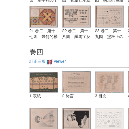
塗画と線画
（明暗の練習）
筆画・鉛筆画・
水彩画及びペン
画
21 巻二 第十
22 巻二 第十
23 巻二 第十
七図 幾何的模
八図 羅馬字及
九図 塗板上の
様の配色の練習
び数字の描法
練習（紙上に画
くも宜し）
巻四
訂正三版
Viewer
1 表紙
2 緒言
3 目次