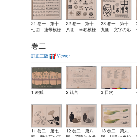
の区別）
色の練習）
21 巻一 第十
22 巻一 第十
23 巻一 第十
七図 連帯模様
八図 単独模様
九図 文字の応
用図案
巻二
訂正三版
Viewer
1 表紙
2 緒言
3 目次
11 巻二 第七
12 巻二 第八
13 巻二 第九
図 牽牛花の平
図 花瓶と水差
図 胡瓜の色鉛