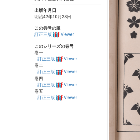
出版年月日
明治42年10月28日
この巻号の版
訂正三版
Viewer
このシリーズの巻号
巻一
訂正三版
Viewer
巻二
訂正三版
Viewer
巻四
訂正三版
Viewer
巻五
訂正三版
Viewer