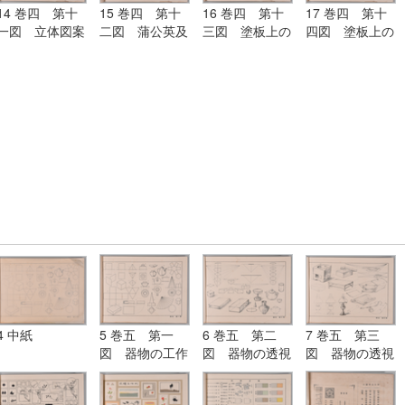
14 巻四 第十
15 巻四 第十
16 巻四 第十
17 巻四 第十
一図 立体図案
二図 蒲公英及
三図 塗板上の
四図 塗板上の
の参考図
び其の模様の応
練習（紙上に画
練習（紙上に画
用画
くも宜し）
くも宜し）
4 中紙
5 巻五 第一
6 巻五 第二
7 巻五 第三
図 器物の工作
図 器物の透視
図 器物の透視
図
画
画