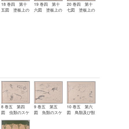
18 巻四 第十
19 巻四 第十
20 巻四 第十
五図 塗板上の
六図 塗板上の
七図 塗板上の
練習（紙上に画
練習（紙上に画
練習（紙上に画
くも宜し）
くも宜し）
くも宜し）
8 巻五 第四
9 巻五 第五
10 巻五 第六
図 虫類のスケ
図 魚類のスケ
図 鳥類及び獣
ッチ
ッチ
類のスケッチ