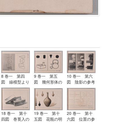
8 巻一 第四
9 巻一 第五
10 巻一 第六
図 線模型より
図 幾何形体の
図 陰影の参考
描きたる形体
応用
図
18 巻一 第十
19 巻一 第十
20 巻一 第十
四図 巻莨入の
五図 花瓶の明
六図 位置の参
陰影画（鉛筆練
暗及び陰影画
考図