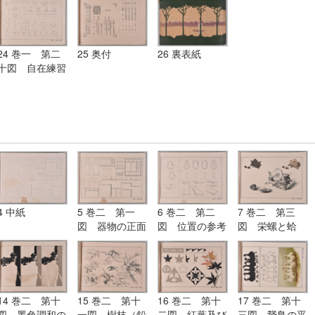
練習）
24 巻一 第二
25 奥付
26 裏表紙
十図 自在練習
4 中紙
5 巻二 第一
6 巻二 第二
7 巻二 第三
図 器物の正面
図 位置の参考
図 栄螺と蛤
図
図
（鉛筆及び毛筆
練習）
14 巻二 第十
15 巻二 第十
16 巻二 第十
17 巻二 第十
図 墨色調和の
一図 樹枝（鉛
二図 紅葉及び
三図 鵞鳥の平