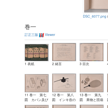
DSC_6077.png
(
巻一
訂正三版
Viewer
1 表紙
2 緒言
3 目次
11 巻一 第七
12 巻一 第八
13 巻一 第九
図 カバン及び
図 インキ壺の
図 果物と団扇
火鉢（陽線陰線
平塗画と鉛筆画
との平塗画（二