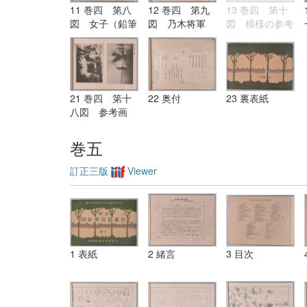
11 巻四 第八
12 巻四 第九
13 巻四 第十
図 女子（鉛筆
図 乃木将軍
図 模様の参考
画）
（ペン画）
図
21 巻四 第十
22 奥付
23 裏表紙
八図 参考画
（名家の作品）
巻五
訂正三版
Viewer
1 表紙
2 緒言
3 目次