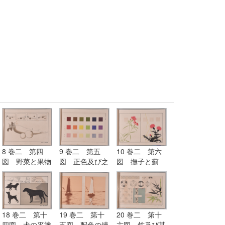
習）
（毛筆練習）
8 巻二 第四
9 巻二 第五
10 巻二 第六
図 野菜と果物
図 正色及び之
図 撫子と薊
（位置の練習）
より出づる明色
（平塗にて色の
と暗色
練習）
18 巻二 第十
19 巻二 第十
20 巻二 第十
四図 犬の平塗
五図 配色の練
六図 竹及び其