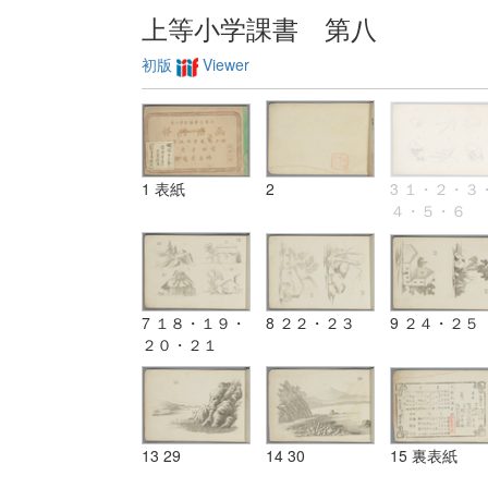
上等小学課書 第八
初版
Viewer
1 表紙
2
3 １・２・３
４・５・６
7 １８・１９・
8 ２２・２３
9 ２４・２５
２０・２１
13 29
14 30
15 裏表紙