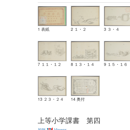
1 表紙
2 １・２
3 ３・４
7 １１・１２
8 １３・１４
9 １５・１６
13 ２３・２４
14 奥付
上等小学課書 第四
初版
Viewer