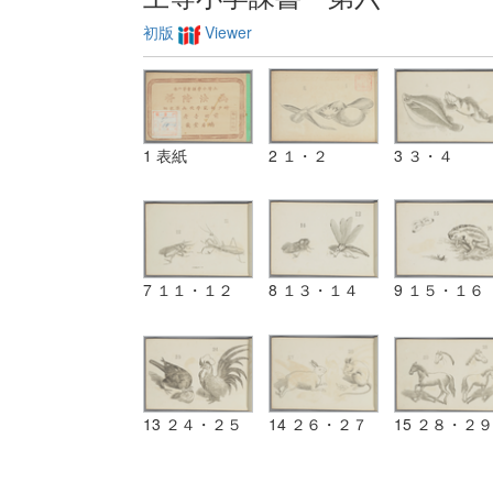
初版
Viewer
1 表紙
2 １・２
3 ３・４
7 １１・１２
8 １３・１４
9 １５・１６
13 ２４・２５
14 ２６・２７
15 ２８・２９