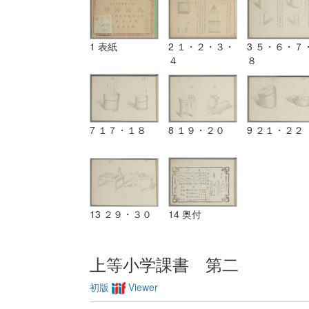
1 表紙
2 １・２・３・
3 ５・６・７
４
８
7 １７・１８
8 １９・２０
9 ２１・２２
13 ２９・３０
14 奥付
上等小学課書 第二
初版
Viewer