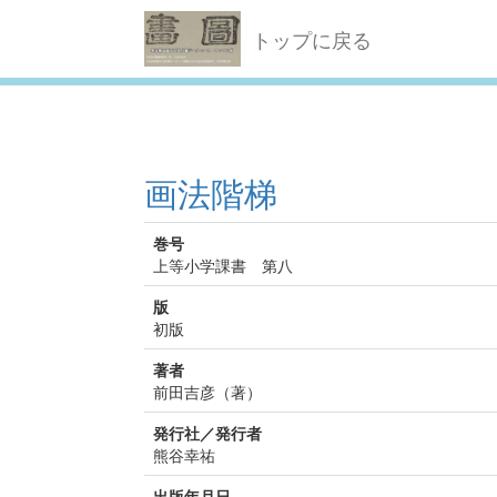
トップに戻る
画法階梯
巻号
上等小学課書 第八
版
初版
著者
前田吉彦（著）
発行社／発行者
熊谷幸祐
出版年月日