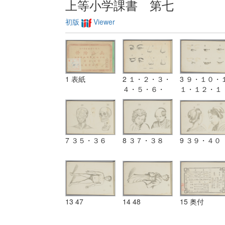
上等小学課書 第七
初版
Viewer
1 表紙
2 １・２・３・
3 ９・１０・
４・５・６・
１・１２・１
７・８
３・１４
7 ３５・３６
8 ３７・３８
9 ３９・４０
13 47
14 48
15 奥付