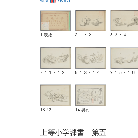
1 表紙
2 １・２
3 ３・４
7 １１・１２
8 １３・１４
9 １５・１６
13 22
14 奥付
上等小学課書 第五