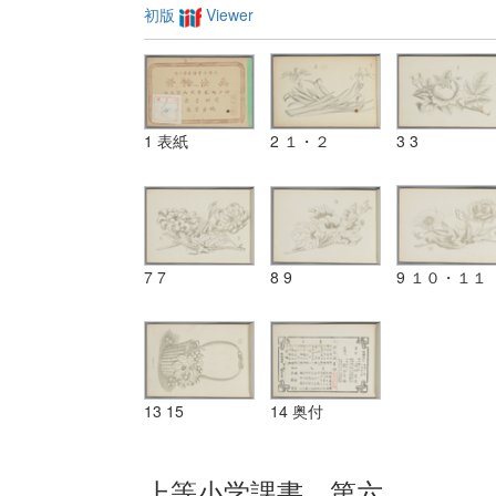
初版
Viewer
1 表紙
2 １・２
3 3
7 7
8 9
9 １０・１１
13 15
14 奥付
上等小学課書 第六