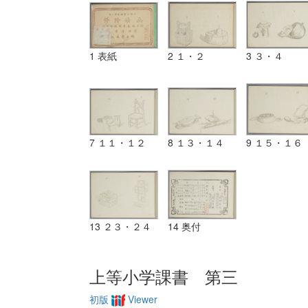
1 表紙
2 １・２
3 ３・４
7 １１・１２
8 １３・１４
9 １５・１６
13 ２３・２４
14 奥付
上等小学課書 第三
初版
Viewer