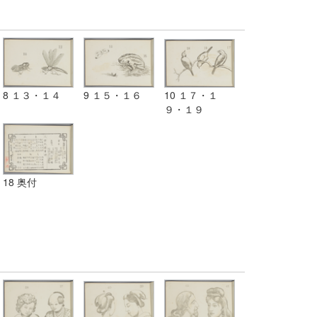
8 １３・１４
9 １５・１６
10 １７・１
９・１９
18 奥付