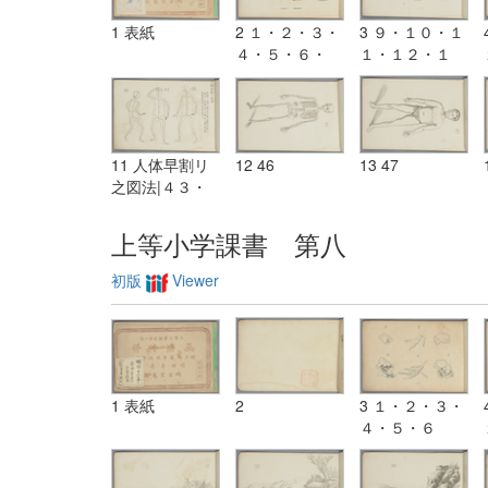
1 表紙
2 １・２・３・
3 ９・１０・１
４・５・６・
１・１２・１
７・８
３・１４
11 人体早割リ
12 46
13 47
之図法|４３・
４４・４５
上等小学課書 第八
初版
Viewer
1 表紙
2
3 １・２・３・
４・５・６