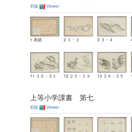
初版
Viewer
1 表紙
2 １・２
3 ３・４
11 ２０・２１
12 ２２・２３
13 ２４・２５
上等小学課書 第七
初版
Viewer