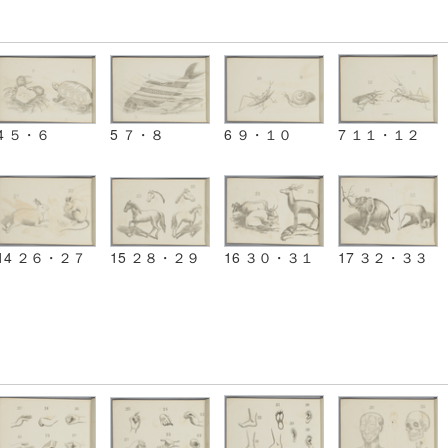
4 ５・６
5 ７・８
6 ９・１０
7 １１・１２
14 ２６・２７
15 ２８・２９
16 ３０・３１
17 ３２・３３