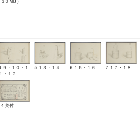
 3.0 MB )
4 ９・１０・１
5 １３・１４
6 １５・１６
7 １７・１８
１・１２
14 奥付