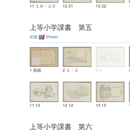
11 １９・２０
12 21
13 22
上等小学課書 第五
初版
Viewer
1 表紙
2 １・２
3 3
11 13
12 14
13 15
上等小学課書 第六