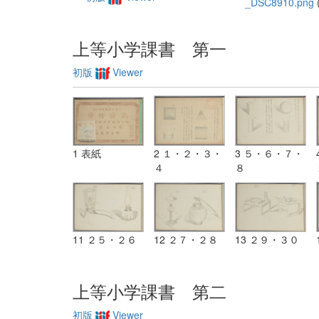
_DSC8910.png
(
上等小学課書 第一
初版
Viewer
1 表紙
2 １・２・３・
3 ５・６・７・
４
８
11 ２５・２６
12 ２７・２８
13 ２９・３０
上等小学課書 第二
初版
Viewer