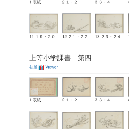
1 表紙
2 １・２
3 ３・４
11 １９・２０
12 ２１・２２
13 ２３・２４
上等小学課書 第四
初版
Viewer
1 表紙
2 １・２
3 ３・４