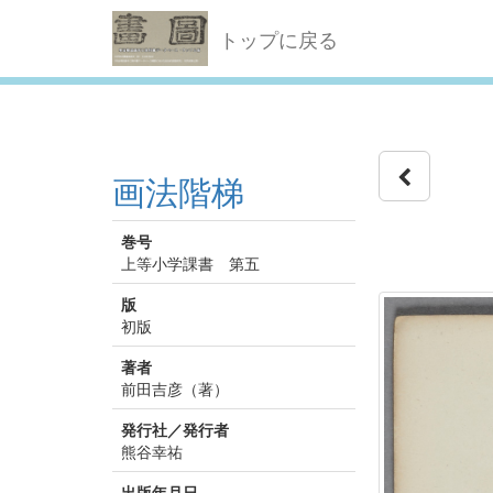
トップに戻る
画法階梯
巻号
上等小学課書 第五
版
初版
著者
前田吉彦（著）
発行社／発行者
熊谷幸祐
出版年月日