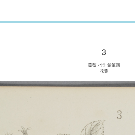
3
薔薇 バラ 鉛筆画
花葉