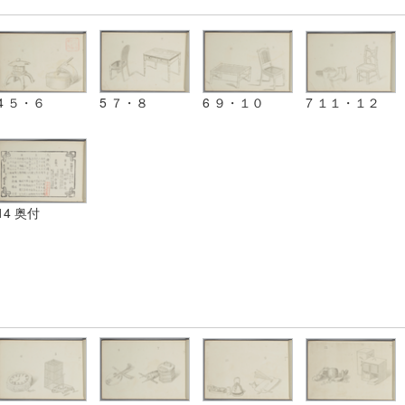
4 ５・６
5 ７・８
6 ９・１０
7 １１・１２
14 奥付