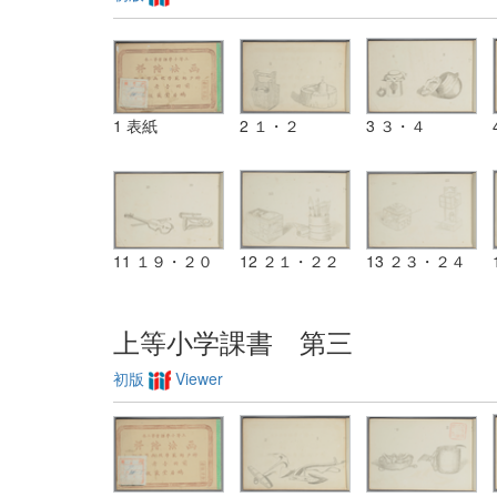
1 表紙
2 １・２
3 ３・４
11 １９・２０
12 ２１・２２
13 ２３・２４
上等小学課書 第三
初版
Viewer