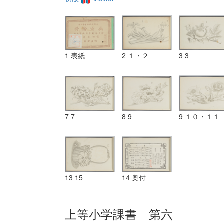
1 表紙
2 １・２
3 3
7 7
8 9
9 １０・１１
13 15
14 奥付
上等小学課書 第六