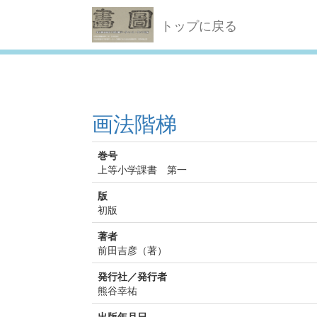
トップに戻る
画法階梯
巻号
上等小学課書 第一
版
初版
著者
前田吉彦（著）
発行社／発行者
熊谷幸祐
出版年月日