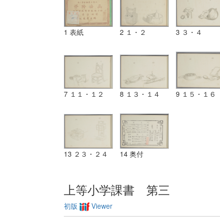
1 表紙
2 １・２
3 ３・４
7 １１・１２
8 １３・１４
9 １５・１６
13 ２３・２４
14 奥付
上等小学課書 第三
初版
Viewer