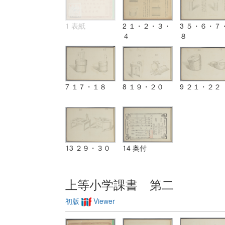
1 表紙
2 １・２・３・
3 ５・６・７
４
８
7 １７・１８
8 １９・２０
9 ２１・２２
13 ２９・３０
14 奥付
上等小学課書 第二
初版
Viewer