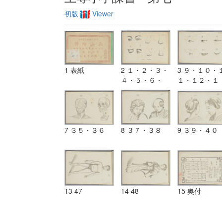
初版
Viewer
1 表紙
2 １・２・３・
3 ９・１０・
４・５・６・
１・１２・１
７・８
３・１４
7 ３５・３６
8 ３７・３８
9 ３９・４０
13 47
14 48
15 奥付