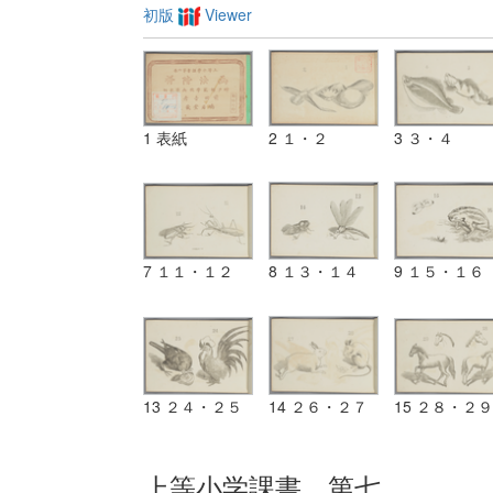
初版
Viewer
1 表紙
2 １・２
3 ３・４
7 １１・１２
8 １３・１４
9 １５・１６
13 ２４・２５
14 ２６・２７
15 ２８・２９
上等小学課書 第七