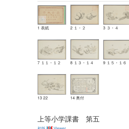
1 表紙
2 １・２
3 ３・４
7 １１・１２
8 １３・１４
9 １５・１６
13 22
14 奥付
上等小学課書 第五
初版
Viewer