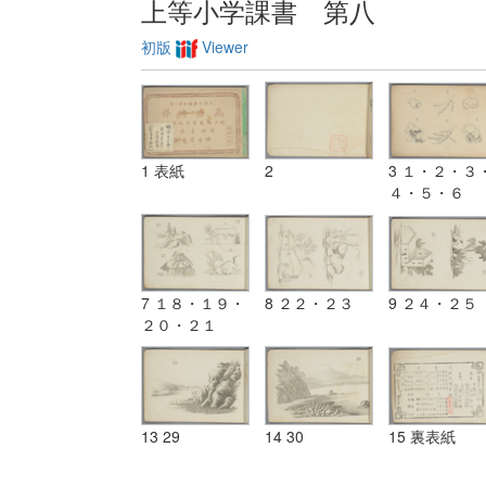
上等小学課書 第八
初版
Viewer
1 表紙
2
3 １・２・３
４・５・６
7 １８・１９・
8 ２２・２３
9 ２４・２５
２０・２１
13 29
14 30
15 裏表紙