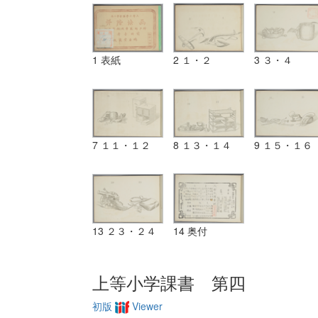
1 表紙
2 １・２
3 ３・４
7 １１・１２
8 １３・１４
9 １５・１６
13 ２３・２４
14 奥付
上等小学課書 第四
初版
Viewer