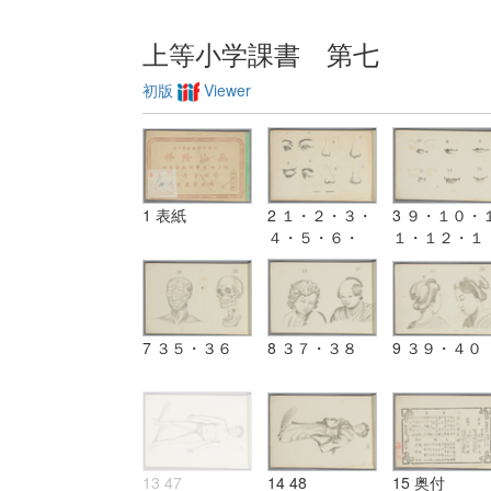
上等小学課書 第七
初版
Viewer
1 表紙
2 １・２・３・
3 ９・１０・
４・５・６・
１・１２・１
７・８
３・１４
7 ３５・３６
8 ３７・３８
9 ３９・４０
13 47
14 48
15 奥付