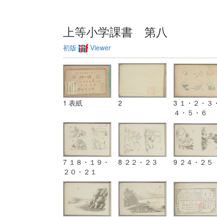
上等小学課書 第八
初版
Viewer
1 表紙
2
3 １・２・３
４・５・６
7 １８・１９・
8 ２２・２３
9 ２４・２５
２０・２１