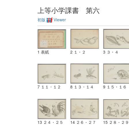
上等小学課書 第六
初版
Viewer
1 表紙
2 １・２
3 ３・４
7 １１・１２
8 １３・１４
9 １５・１６
13 ２４・２５
14 ２６・２７
15 ２８・２９