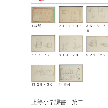
1 表紙
2 １・２・３・
3 ５・６・７
４
８
7 １７・１８
8 １９・２０
9 ２１・２２
13 ２９・３０
14 奥付
上等小学課書 第二