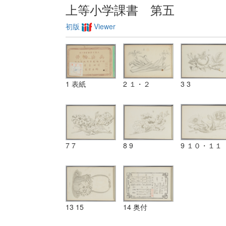
上等小学課書 第五
初版
Viewer
1 表紙
2 １・２
3 3
7 7
8 9
9 １０・１１
13 15
14 奥付