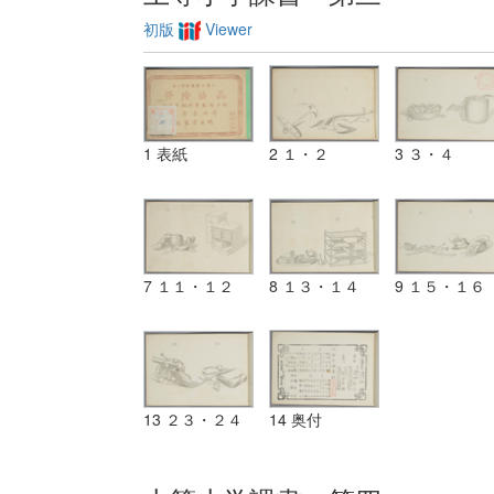
初版
Viewer
1 表紙
2 １・２
3 ３・４
7 １１・１２
8 １３・１４
9 １５・１６
13 ２３・２４
14 奥付