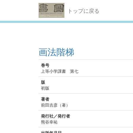
トップに戻る
画法階梯
巻号
上等小学課書 第七
版
初版
著者
前田吉彦（著）
発行社／発行者
熊谷幸祐
出版年月日