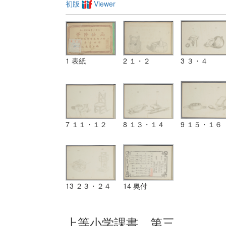
初版
Viewer
1 表紙
2 １・２
3 ３・４
7 １１・１２
8 １３・１４
9 １５・１６
13 ２３・２４
14 奥付
上等小学課書 第三