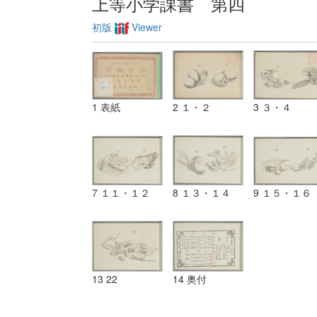
上等小学課書 第四
初版
Viewer
1 表紙
2 １・２
3 ３・４
7 １１・１２
8 １３・１４
9 １５・１６
13 22
14 奥付