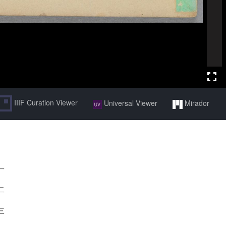
IIIF Curation Viewer
Universal Viewer
Mirador
一
二
三