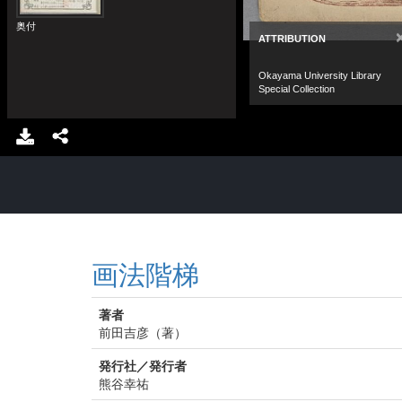
画法階梯
著者
前田吉彦（著）
発行社／発行者
熊谷幸祐