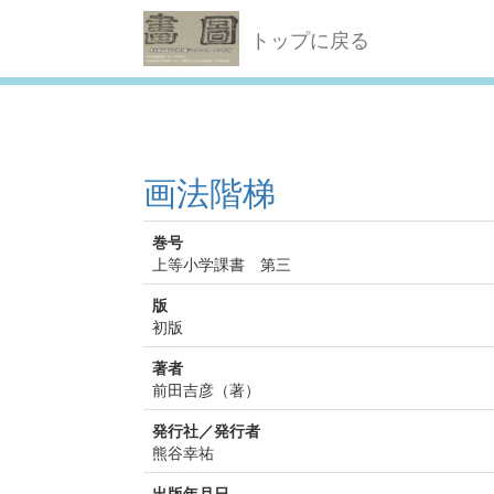
トップに戻る
画法階梯
巻号
上等小学課書 第三
版
初版
著者
前田吉彦（著）
発行社／発行者
熊谷幸祐
出版年月日