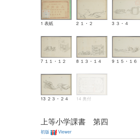
1 表紙
2 １・２
3 ３・４
7 １１・１２
8 １３・１４
9 １５・１６
13 ２３・２４
14 奥付
上等小学課書 第四
初版
Viewer