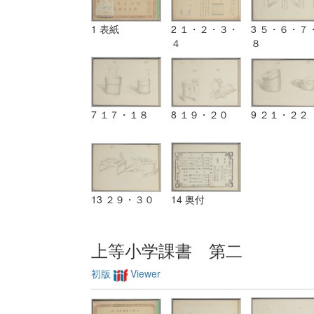
1 表紙
2 １・２・３・
3 ５・６・７
４
８
7 １７・１８
8 １９・２０
9 ２１・２２
13 ２９・３０
14 奥付
上等小学課書 第二
初版
Viewer