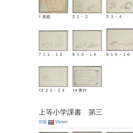
1 表紙
2 １・２
3 ３・４
7 １１・１２
8 １３・１４
9 １５・１６
13 ２３・２４
14 奥付
上等小学課書 第三
初版
Viewer