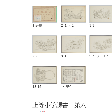
1 表紙
2 １・２
3 3
7 7
8 9
9 １０・１１
13 15
14 奥付
上等小学課書 第六