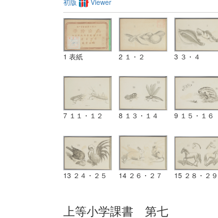
初版
Viewer
1 表紙
2 １・２
3 ３・４
7 １１・１２
8 １３・１４
9 １５・１６
13 ２４・２５
14 ２６・２７
15 ２８・２９
上等小学課書 第七