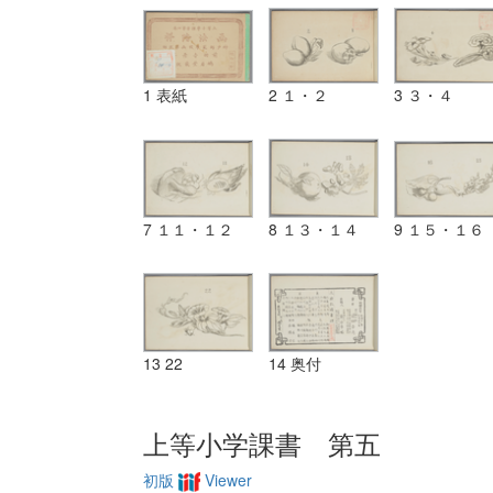
1 表紙
2 １・２
3 ３・４
7 １１・１２
8 １３・１４
9 １５・１６
13 22
14 奥付
上等小学課書 第五
初版
Viewer