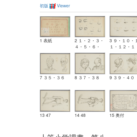
初版
Viewer
1 表紙
2 １・２・３・
3 ９・１０・
４・５・６・
１・１２・１
７・８
３・１４
7 ３５・３６
8 ３７・３８
9 ３９・４０
13 47
14 48
15 奥付