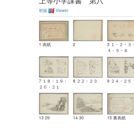
上等小学課書 第八
初版
Viewer
1 表紙
2
3 １・２・３
４・５・６
7 １８・１９・
8 ２２・２３
9 ２４・２５
２０・２１
13 29
14 30
15 裏表紙