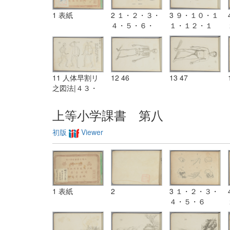
1 表紙
2 １・２・３・
3 ９・１０・１
４・５・６・
１・１２・１
７・８
３・１４
11 人体早割リ
12 46
13 47
之図法|４３・
４４・４５
上等小学課書 第八
初版
Viewer
1 表紙
2
3 １・２・３・
４・５・６