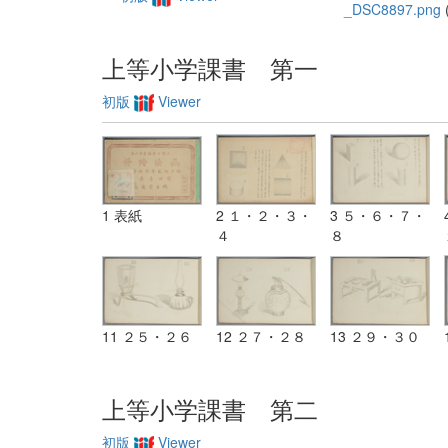
_DSC8897.png
(
上等小学課書 第一
初版
Viewer
1 表紙
2 １・２・３・
3 ５・６・７・
４
８
11 ２５・２６
12 ２７・２８
13 ２９・３０
上等小学課書 第二
初版
Viewer