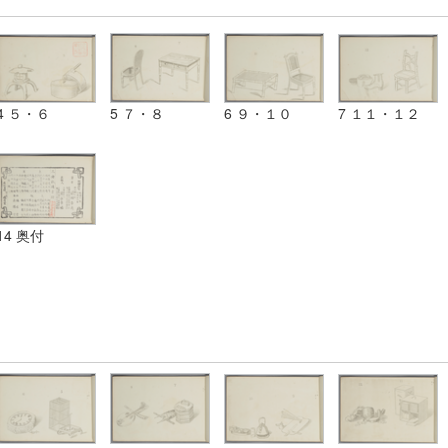
4 ５・６
5 ７・８
6 ９・１０
7 １１・１２
14 奥付