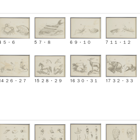
4 ５・６
5 ７・８
6 ９・１０
7 １１・１２
14 ２６・２７
15 ２８・２９
16 ３０・３１
17 ３２・３３