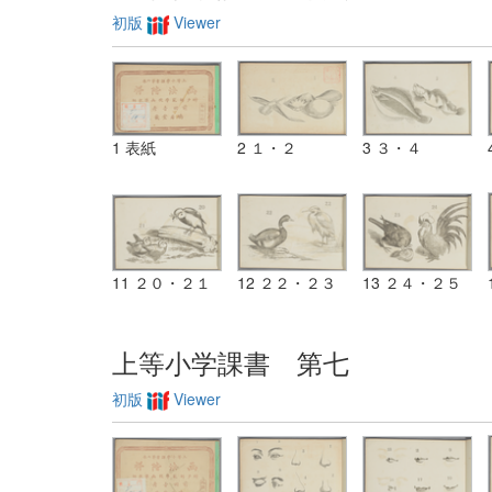
初版
Viewer
1 表紙
2 １・２
3 ３・４
11 ２０・２１
12 ２２・２３
13 ２４・２５
上等小学課書 第七
初版
Viewer