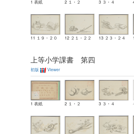
1 表紙
2 １・２
3 ３・４
11 １９・２０
12 ２１・２２
13 ２３・２４
上等小学課書 第四
初版
Viewer
1 表紙
2 １・２
3 ３・４