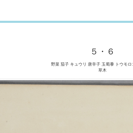
５・６
野菜 茄子 キュウリ 唐辛子 玉蜀黍 トウモロ
草木