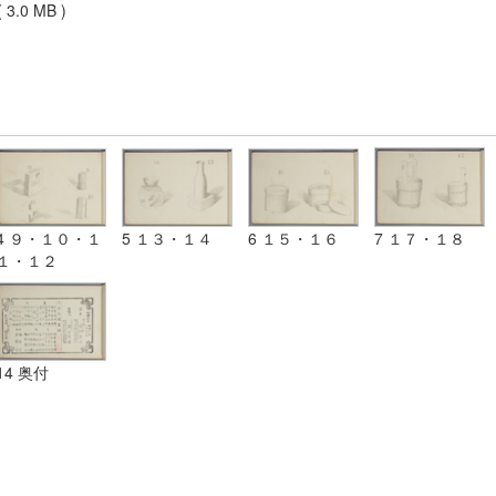
 3.0 MB )
4 ９・１０・１
5 １３・１４
6 １５・１６
7 １７・１８
１・１２
14 奥付