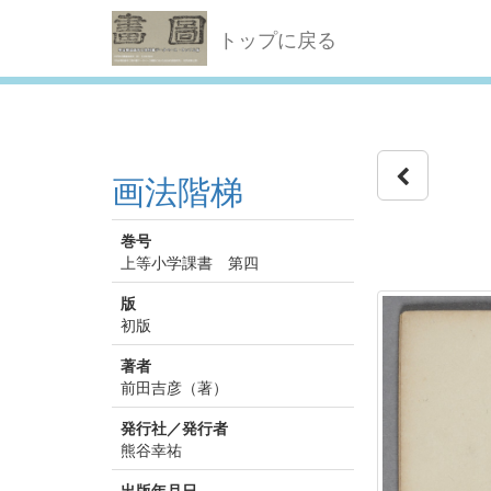
トップに戻る
画法階梯
巻号
上等小学課書 第四
版
初版
著者
前田吉彦（著）
発行社／発行者
熊谷幸祐
出版年月日