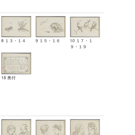
8 １３・１４
9 １５・１６
10 １７・１
９・１９
18 奥付