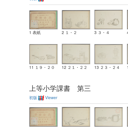
1 表紙
2 １・２
3 ３・４
11 １９・２０
12 ２１・２２
13 ２３・２４
上等小学課書 第三
初版
Viewer