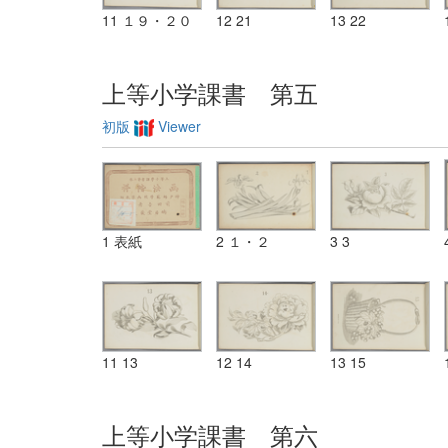
11 １９・２０
12 21
13 22
上等小学課書 第五
初版
Viewer
1 表紙
2 １・２
3 3
11 13
12 14
13 15
上等小学課書 第六