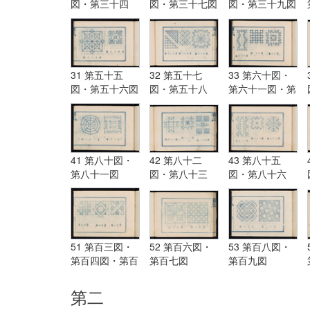
図・第三十四
図・第三十七図
図・第三十九図
図・第三十五図
31 第五十五
32 第五十七
33 第六十図・
図・第五十六図
図・第五十八
第六十一図・第
図・第五十九図
六十二図
41 第八十図・
42 第八十二
43 第八十五
第八十一図
図・第八十三
図・第八十六
図・第八十四図
図・第八十七図
51 第百三図・
52 第百六図・
53 第百八図・
第百四図・第百
第百七図
第百九図
五図
第二