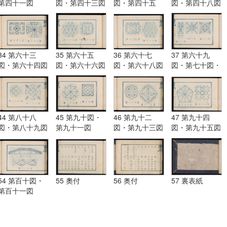
第四十一図
図・第四十三図
図・第四十五
図・第四十八図
図・第四十六図
34 第六十三
35 第六十五
36 第六十七
37 第六十九
図・第六十四図
図・第六十六図
図・第六十八図
図・第七十図・
第七十一図
44 第八十八
45 第九十図・
46 第九十二
47 第九十四
図・第八十九図
第九十一図
図・第九十三図
図・第九十五図
54 第百十図・
55 奧付
56 奥付
57 裏表紙
第百十一図