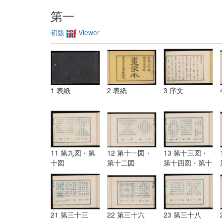
第一
初版
Viewer
1 表紙
2 表紙
3 序文
11 第九図・第
12 第十一図・
13 第十三図・
十図
第十二図
第十四図・第十
五図
21 第三十三
22 第三十六
23 第三十八