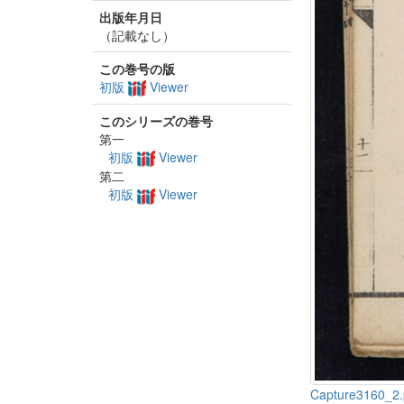
出版年月日
（記載なし）
この巻号の版
初版
Viewer
このシリーズの巻号
第一
初版
Viewer
第二
初版
Viewer
Capture3160_2