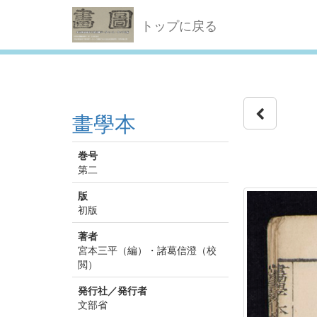
トップに戻る
畫學本
巻号
第二
版
初版
著者
宮本三平（編）・諸葛信澄（校
閲）
発行社／発行者
文部省