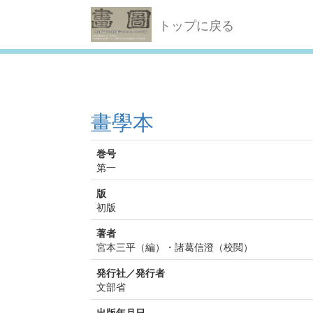
トップに戻る
畫學本
巻号
第一
版
初版
著者
宮本三平（編）・諸葛信澄（校閲）
発行社／発行者
文部省
出版年月日