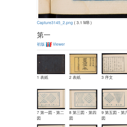
Capture3145_2.png
( 3.1 MB )
第一
初版
Viewer
1 表紙
2 表紙
3 序文
7 第一図・第二
8 第三図・第四
9 第五図・第
図
図
図