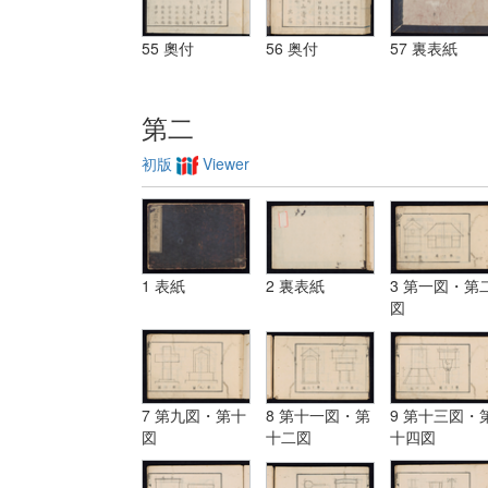
55 奧付
56 奥付
57 裏表紙
第二
初版
Viewer
1 表紙
2 裏表紙
3 第一図・第
図
7 第九図・第十
8 第十一図・第
9 第十三図・
図
十二図
十四図