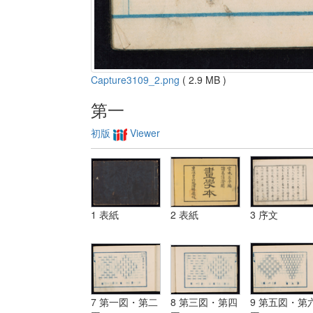
Capture3109_2.png
( 2.9 MB )
第一
初版
Viewer
1 表紙
2 表紙
3 序文
7 第一図・第二
8 第三図・第四
9 第五図・第