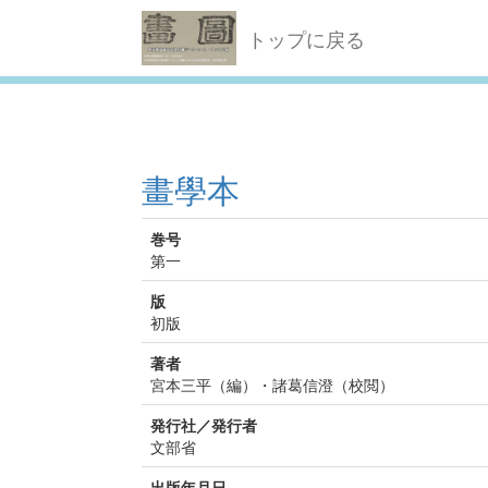
トップに戻る
畫學本
巻号
第一
版
初版
著者
宮本三平（編）・諸葛信澄（校閲）
発行社／発行者
文部省
出版年月日