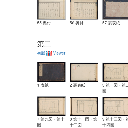
55 奧付
56 奥付
57 裏表紙
第二
初版
Viewer
1 表紙
2 裏表紙
3 第一図・第
図
7 第九図・第十
8 第十一図・第
9 第十三図・
図
十二図
十四図