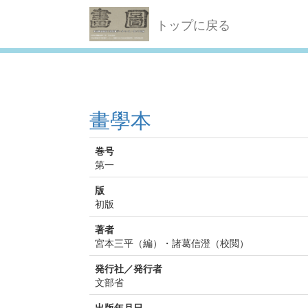
トップに戻る
畫學本
巻号
第一
版
初版
著者
宮本三平（編）・諸葛信澄（校閲）
発行社／発行者
文部省
出版年月日