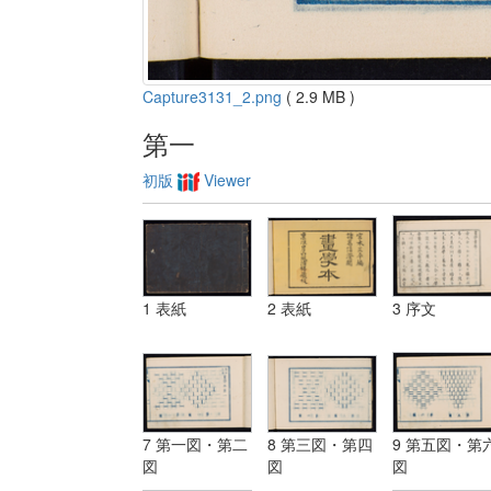
Capture3131_2.png
( 2.9 MB )
第一
初版
Viewer
1 表紙
2 表紙
3 序文
7 第一図・第二
8 第三図・第四
9 第五図・第
図
図
図