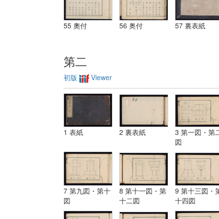
55 奧付
56 奥付
57 裏表紙
第二
初版
Viewer
1 表紙
2 裏表紙
3 第一図・第
図
7 第九図・第十
8 第十一図・第
9 第十三図・
図
十二図
十四図