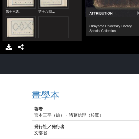
畫學本
著者
宮本三平（編）・諸葛信澄（校閲）
発行社／発行者
文部省