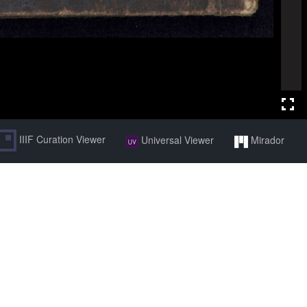
IIIF Curation Viewer
Universal Viewer
Mirador