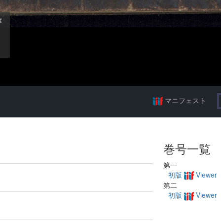
マニフェスト
巻号一覧
第一
初版
Viewer
第二
初版
Viewer