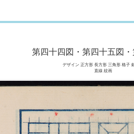
第四十四図・第四十五図・
デザイン 正方形 長方形 三角形 格子 
直線 紋画