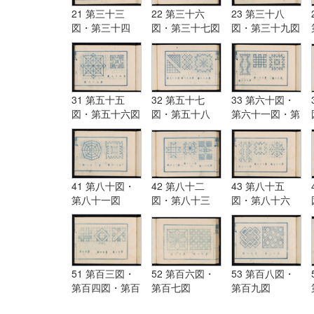
21 第三十三
22 第三十六
23 第三十八
図・第三十四
図・第三十七図
図・第三十九図
図・第三十五図
31 第五十五
32 第五十七
33 第六十図・
図・第五十六図
図・第五十八
第六十一図・第
図・第五十九図
六十二図
41 第八十図・
42 第八十二
43 第八十五
第八十一図
図・第八十三
図・第八十六
図・第八十四図
図・第八十七図
51 第百三図・
52 第百六図・
53 第百八図・
第百四図・第百
第百七図
第百九図
五図