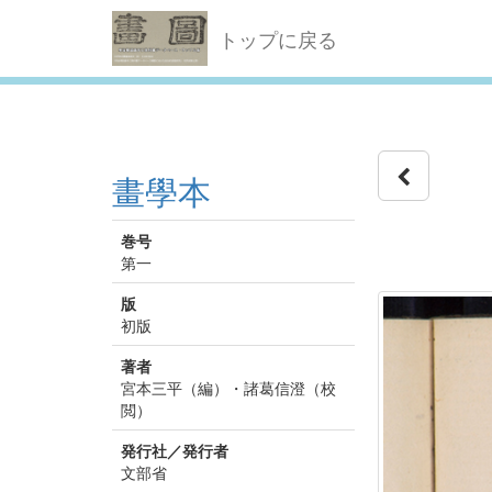
トップに戻る
畫學本
巻号
第一
版
初版
著者
宮本三平（編）・諸葛信澄（校
閲）
発行社／発行者
文部省