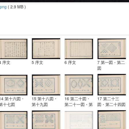
.png
( 2.9 MB )
4 序文
5 序文
6 序文
7 第一図・第二
図
14 第十六図・
15 第十八図・
16 第二十図・
17 第二十三
第十七図
第十九図
第二十一図・第
図・第二十四図
二十二図