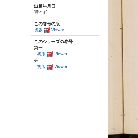
出版年月日
明治8年
この巻号の版
初版
Viewer
このシリーズの巻号
第一
初版
Viewer
第二
初版
Viewer