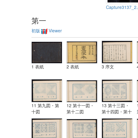
Capture3137_2
第一
初版
Viewer
1 表紙
2 表紙
3 序文
11 第九図・第
12 第十一図・
13 第十三図・
十図
第十二図
第十四図・第十
五図