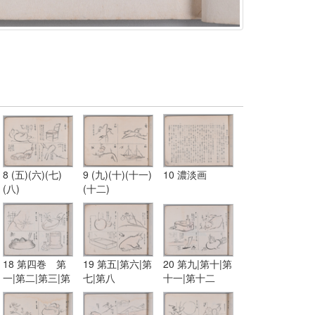
8 (五)(六)(七)
9 (九)(十)(十一)
10 濃淡画
(八)
(十二)
18 第四巻 第
19 第五|第六|第
20 第九|第十|第
一|第二|第三|第
七|第八
十一|第十二
四