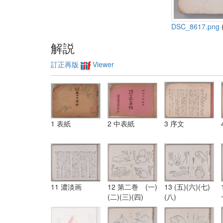
DSC_8617.png
(
解説
訂正再版
Viewer
1 表紙
2 中表紙
3 序文
11 濃淡画
12 第二巻 (一)
13 (五)(六)(七)
(二)(三)(四)
(八)