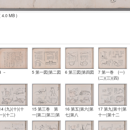
 4.0 MB )
4 －
5 第一図|第二図
6 第三図|第四図
7 第一巻 (一)
(二)(三)(四)
14 (九)(十)(十
15 第三巻 第
16 第五|第六|第
17 第九|第十|第
一)(十二)
一|第二|第三|第
七|第八
十一|第十二
四