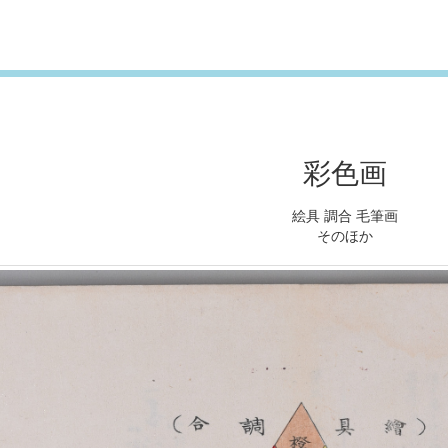
彩色画
絵具 調合 毛筆画
そのほか