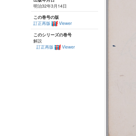
明治32年3月14日
この巻号の版
訂正再版
Viewer
このシリーズの巻号
解説
訂正再版
Viewer