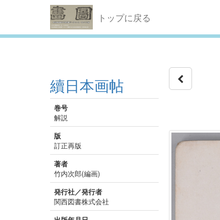
トップに戻る
續日本画帖
巻号
解説
版
訂正再版
著者
竹内次郎(編画)
発行社／発行者
関西図書株式会社
出版年月日