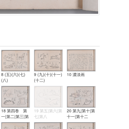
8 (五)(六)(七)
9 (九)(十)(十一)
10 濃淡画
(八)
(十二)
18 第四巻 第
19 第五|第六|第
20 第九|第十|第
一|第二|第三|第
七|第八
十一|第十二
四