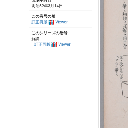
明治32年3月14日
この巻号の版
訂正再版
Viewer
このシリーズの巻号
解説
訂正再版
Viewer