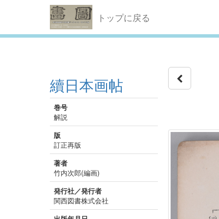
トップに戻る
續日本画帖
巻号
解説
版
訂正再版
著者
竹内次郎(編画)
発行社／発行者
関西図書株式会社
出版年月日