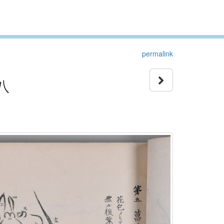
permalink
八