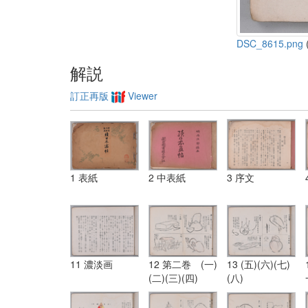
DSC_8615.png
(
解説
訂正再版
Viewer
1 表紙
2 中表紙
3 序文
11 濃淡画
12 第二巻 (一)
13 (五)(六)(七)
(二)(三)(四)
(八)