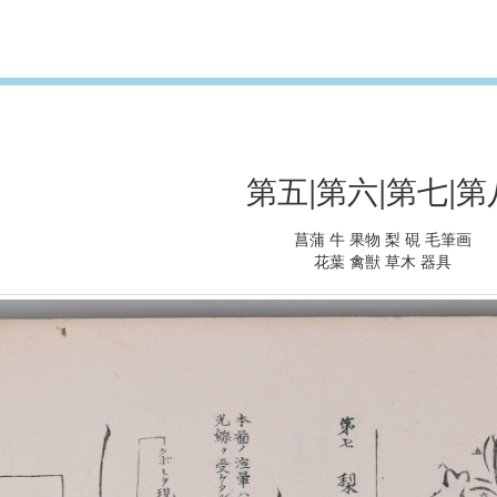
第五|第六|第七|第
菖蒲 牛 果物 梨 硯 毛筆画
花葉 禽獣 草木 器具