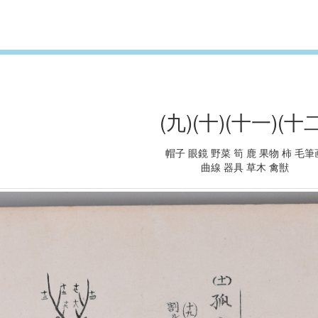
(九)(十)(十一)(十二
帽子 眼鏡 野菜 筍 鹿 果物 柿 毛筆
曲線 器具 草木 禽獣