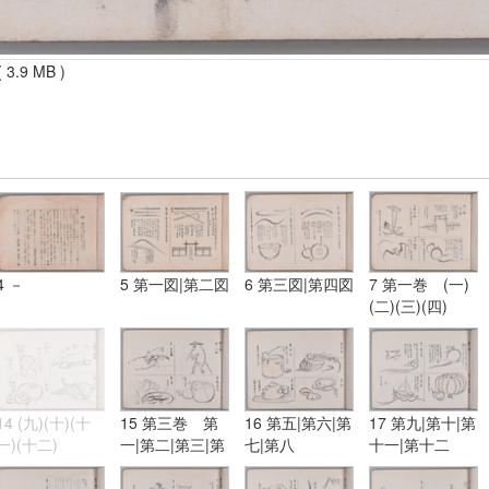
 3.9 MB )
4 －
5 第一図|第二図
6 第三図|第四図
7 第一巻 (一)
(二)(三)(四)
14 (九)(十)(十
15 第三巻 第
16 第五|第六|第
17 第九|第十|第
一)(十二)
一|第二|第三|第
七|第八
十一|第十二
四