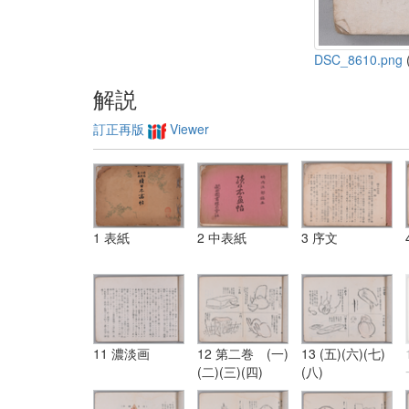
DSC_8610.png
(
解説
訂正再版
Viewer
1 表紙
2 中表紙
3 序文
11 濃淡画
12 第二巻 (一)
13 (五)(六)(七)
(二)(三)(四)
(八)