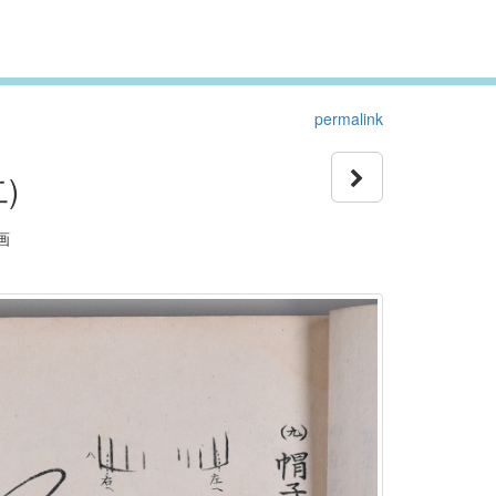
permalink
)
画