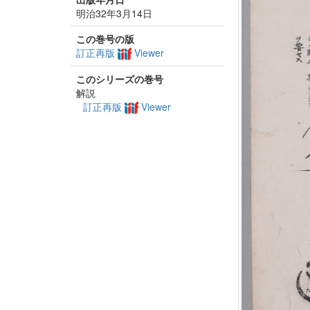
明治32年3月14日
この巻号の版
訂正再版
Viewer
このシリーズの巻号
解説
訂正再版
Viewer