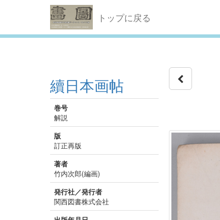
トップに戻る
續日本画帖
巻号
解説
版
訂正再版
著者
竹内次郎(編画)
発行社／発行者
関西図書株式会社
出版年月日